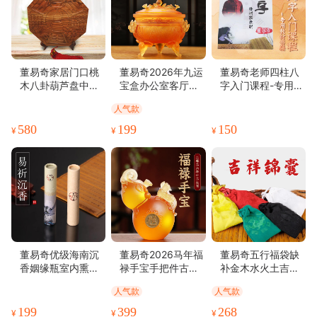
董易奇家居门口桃
董易奇2026年九运
董易奇老师四柱八
木八卦葫芦盘中式
宝盒办公室客厅中
字入门课程-专用教
摆件吉祥物
式琉璃摆件吉祥物
材书籍
人气款
580
199
150
¥
¥
¥
董易奇优级海南沉
董易奇2026马年福
董易奇五行福袋缺
香姻缘瓶室内熏香
禄手宝手把件古法
补金木水火土吉祥
生门令
琉璃摆件随身带吉
锦囊
人气款
人气款
祥物
199
399
268
¥
¥
¥