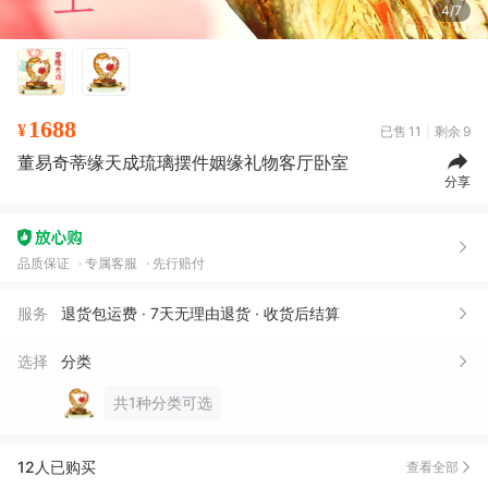
4/7
1688
¥
已售
11
剩余
9
董易奇蒂缘天成琉璃摆件姻缘礼物客厅卧室
分享
焰*
02月11日买了1件
去下单
1***2
09月12日买了1件
去下单
品质保证
专属客服
先行赔付
杨*茜
02月27日买了1件
去下单
服务
退货包运费 · 7天无理由退货 · 收货后结算
万**?
02月24日买了1件
去下单
?***?
01月05日买了1件
去下单
选择
分类
1***6
12月06日买了1件
去下单
共1种分类可选
裳**华
11月13日买了1件
去下单
12人已购买
查看全部
喜*
08月27日买了1件
去下单