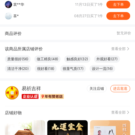
M***y
08月06日买了1件
去下单
我**善
05月03日买了1件
去下单
商品评价
暂无评价
该商品所属店铺评价
查看全部
质量很好(56)
做工精良(48)
触感良好(32)
外观好看(27)
清洁干净(20)
很好看(18)
很显气质(17)
设计一流(16)
色泽纯正(16)
大小合适(15)
款式好看(14)
珍藏佳品(14)
易祈吉祥
服务周到(11)
尺寸适宜(10)
简约百搭(8)
物流很快(6)
关注店铺
进店逛逛
真材实料(6)
店铺好物
查看全部