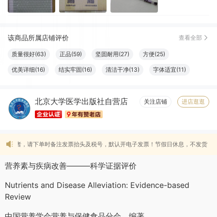
该商品所属店铺评价
查看全部
质量很好(63)
正品(59)
坚固耐用(27)
方便(25)
优美详细(16)
结实牢固(16)
清洁干净(13)
字体适宜(11)
容量够大(11)
设计一流(10)
必备书籍(10)
清晰度高(9)
北京大学医学出版社自营店
物流很快(8)
大小合适(8)
触感良好(8)
服务周到(7)
关注店铺
进店逛逛
纸张精良(6)
读者，请下单时备注发票抬头及税号，默认开电子发票！节假日休息，不发货。
营养素与疾病改善———科学证据评价
Nutrients and Disease Alleviation: Evidence-based
Review
中国营养学会营养与保健食品分会 编著