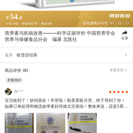
54
￥
.4
距结束剩
479天
07
:
22
:
21
价格
￥68
热销1807件
剩余196
营养素与疾病改善———科学证据评价 中国营养学会
分享
营养与保健食品分会 编著 北医社
服务
收货后结算
商品评价 (6)
查看全部
质量很好
魏***
宝贝收到了！炒鸡喜欢！辛苦啦！盼星星盼月亮，终于等到了你！
如果订单处理和物流效率更好些就太完美啦！整体来说，还是5星好
评(o^^o)