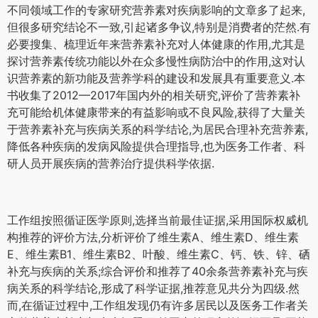
不同领域工作的专家研究营养素对疾病影响的文章多了起来,
但很多研究结论不一致,引起诸多争议,特别是消费者的茫然.有
必要搜集、梳理近年来营养素补充对人体健康的作用,尤其是
探讨营养素传统功能以外在众多慢性病防治中的作用,这对认
识营养素的新功能及营养学科的建设和发展具有重要意义.本
书收集了2012—2017年国内外的相关研究,评价了营养素补
充可能给机体健康带来的有益影响或不良风险,获得了大量关
于营养素补充与疾病关系的科学结论,为居民合理补充营养素,
降低各种疾病的发病风险提供合理指导,也为医务工作者、科
研人员开展疾病的营养治疗提供科学依据.
工作组按照循证医学原则,选择当前最佳证据,采用国际权威机
构推荐的评价方法,分析评价了维生素A、维生素D、维生素
E、维生素B1、维生素B2、叶酸、维生素C、钙、铁、锌、硒
补充与疾病的关系;综合评价和推荐了40余条营养素补充与疾
病关系的科学结论,形成了科学证据,推荐意见共分为四级.然
而,在循证过程中,工作组发现仍有许多居民以及医务工作者关