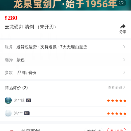
2/2
280
¥
云龙硬剑 清剑 （未开刃）
分享
服务
退货包运费 · 支持退换 · 7天无理由退货
选择
颜色
参数
品牌; 省份
商品评价 (2)
查看全部
来**脉
鴻***