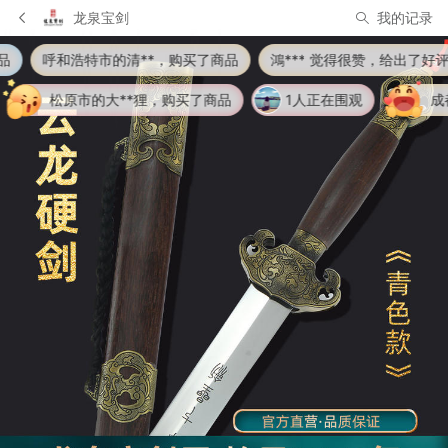
龙泉宝剑
我的记录
特市的清**，购买了商品
鴻*** 觉得很赞，给出了好评
南京市的
的大**狸，购买了商品
1人正在围观
成都市的1**1，