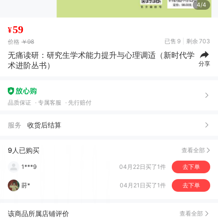
4/4
59
¥
已售
9
剩余
703
价格
￥98
无痛读研：研究生学术能力提升与心理调适（新时代学
脆***?
06月10日买了1件
去下单
分享
术进阶丛书）
M***y
05月09日买了1件
去下单
果*
05月03日买了1件
去下单
品质保证
专属客服
先行赔付
我***儿
04月27日买了1件
去下单
服务
收货后结算
沈***）
04月27日买了1件
去下单
W***H
04月23日买了1件
去下单
9人已购买
查看全部
1***9
04月22日买了1件
去下单
莳*
04月21日买了1件
去下单
R*y
04月21日买了1件
去下单
该商品所属店铺评价
查看全部