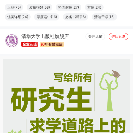
脆***?
06月10日买了1件
去下单
正品(75)
质量很好(58)
坚固耐用(27)
方便(24)
优美详细(24)
厚度适中(16)
必备书籍(16)
清洁干净(15)
大小合适(11)
结实牢固(11)
容量够大(11)
字体适宜(9)
清华大学出版社旗舰店
图文清晰(8)
纸张精良(8)
触感良好(7)
设计一流(7)
关注店铺
进店逛逛