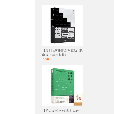
【奥】阿尔弗雷德·阿德勒《典
藏版·自卑与超越》
￥98.0
【毛边版·签名+钤印】李昕