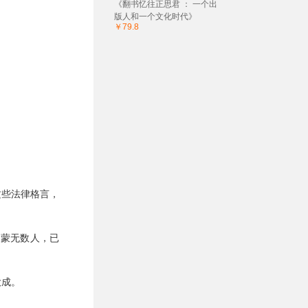
《翻书忆往正思君 ： 一个出
版人和一个文化时代》
￥79.8
这些法律格言，
启蒙无数人，已
大成。