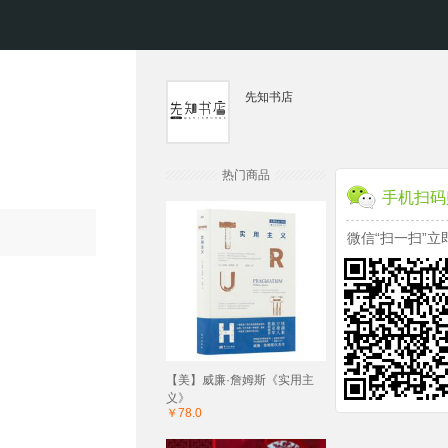
先知书店
热门商品
手机扫码
微信“扫一扫”立
【美】威廉·詹姆斯《实用主
义》
￥78.0