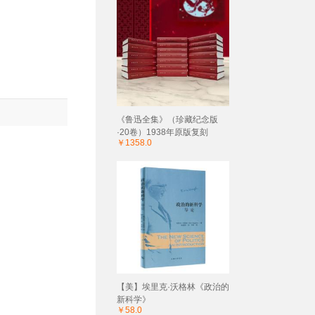
《鲁迅全集》（珍藏纪念版
·20卷）1938年原版复刻
￥1358.0
【美】埃里克·沃格林《政治的
新科学》
￥58.0