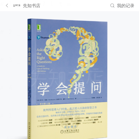
先知书店
我的记录