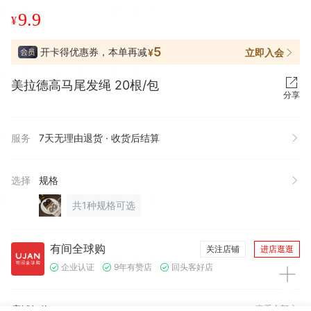
9.9
¥
5
开卡得优惠券，本单再减
立即入会
¥
美拉德高马尾发绳 20根/包
分享
服务
7天无理由退货 · 收货后结算
选择
规格
共1种规格可选
有间全球购
关注店铺
进店逛逛
企业认证
9年有赞店
回头客好店
店铺好物
查看全部