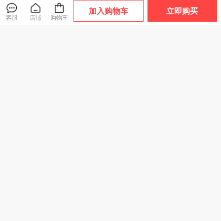
加入购物车
立即购买
客服
店铺
购物车
透气！排水！速
【一涂一抹，霉菌
热卖！超好穿！“胖
干！千元脚感！TE
无影踪！28天不生
*来同款 29.9元到
POR天跑越山系列
霉！】净狮 3合1除
手2双”宅小年 糖果
爆款
爆款
趣野/驰野系列 溯溪
霉啫喱 一涂净除厨
踩屎感春夏凉拖 男
鞋 浙江省游泳队指
卫胶条黑霉 长效抑
女款 加厚鞋底 轻盈
159
49
29
¥
¥
¥
.9
定官方合作伙伴 轻
菌不复发 200g/瓶
舒适 5色可选
盈舒适 防滑耐磨
热卖！“反季清仓”
【英国原装进口】
【临期】爱马仕