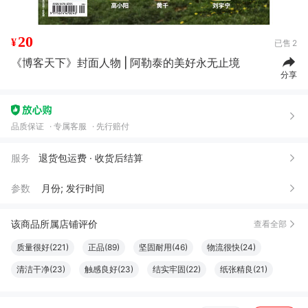
20
¥
已售
2
《博客天下》封面人物 | 阿勒泰的美好永无止境
分享
品质保证
专属客服
先行赔付
服务
退货包运费 · 收货后结算
参数
月份; 发行时间
该商品所属店铺评价
查看全部
质量很好(221)
正品(89)
坚固耐用(46)
物流很快(24)
清洁干净(23)
触感良好(23)
结实牢固(22)
纸张精良(21)
大小合适(20)
很好看(19)
字体适宜(19)
服务周到(18)