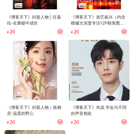
《博客天下》封面人物 | 任嘉
《博客天下》港艺振兴（内含
伦-在磨砺中成长
檀健次深度专访12P精美图
文）
20
20
¥
¥
《博客天下》封面人物｜陈都
《博客天下》肖战 学会与不同
灵-温柔的野心
的声音相处
20
20
¥
¥