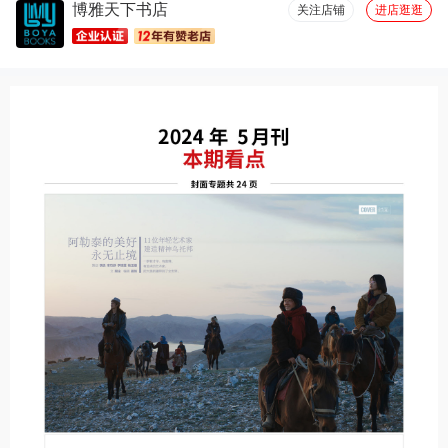
博雅天下书店
厚度适中(18)
设计一流(17)
图文清晰(16)
容量够大(14)
关注店铺
进店逛逛
优美详细(13)
包装很好(11)
必备书籍(11)