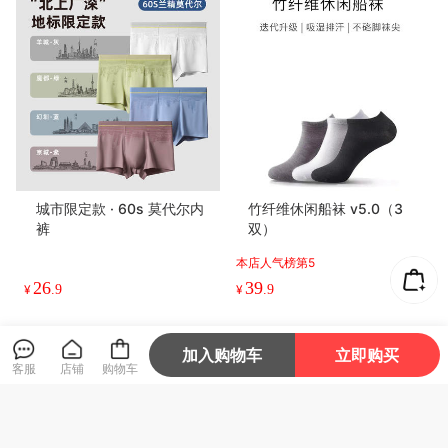
夏款 · 竹纤维经典商务袜 v1
Const · 常量基础款棉袜（3
2.0（3双）
双）
本店销量榜第3
本店销量榜第1
39
29
¥
.9
¥
.9
加入购物车
立即购买
客服
店铺
购物车