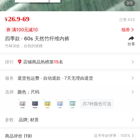
4/5
26.9-69
¥
已售
433
券
满100元减10
领券
四季款 · 60s 天然竹纤维内裤
分享
竹林深处，自然的馈赠
排行
店铺商品热榜第
15
名
服务
退货包运费 · 自动退款 · 7天无理由退货
选择
颜色；尺码
共7种颜色可选
参数
品牌; 材质
商品评价 (19)
近半年好评率：100%