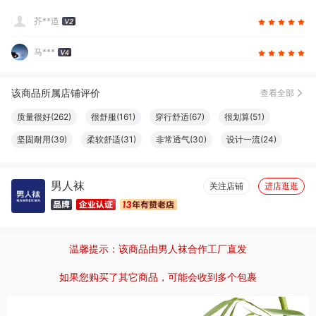
芥**道
马***
该商品所属店铺评价
查看全部
质量很好(262)
很舒服(161)
穿行舒适(67)
很划算(51)
坚固耐用(39)
柔软舒适(31)
非常透气(30)
设计一流(24)
尺码很准(20)
清洁干净(20)
大小合适(19)
触感良好(19)
男人袜
做工精良(17)
很好看(16)
性价比高(16)
体感舒适(16)
关注店铺
进店逛逛
性感(15)
尺寸适宜(15)
颜色正(13)
透气性好(13)
真材实料(12)
物流很快(11)
简约百搭(11)
显瘦修身(10)
温馨提示：该商品由男人袜合作工厂直发
格外清爽(10)
透气性佳(10)
结实牢固(10)
款式好看(9)
很暖和(9)
很显气质(9)
效果好(8)
外观好看(8)
如果您购买了其它商品，可能会收到多个包裹
服务周到(7)
很有弹力(6)