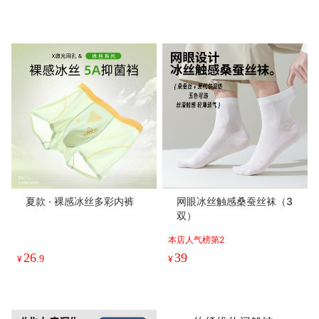
店铺其他商品
100% 长绒棉内裤 · 60s 四
基础款莫代尔内裤 有加大码
季款棉内裤
本店销量榜第9
本店人气榜第6
19
46
¥
.9
¥