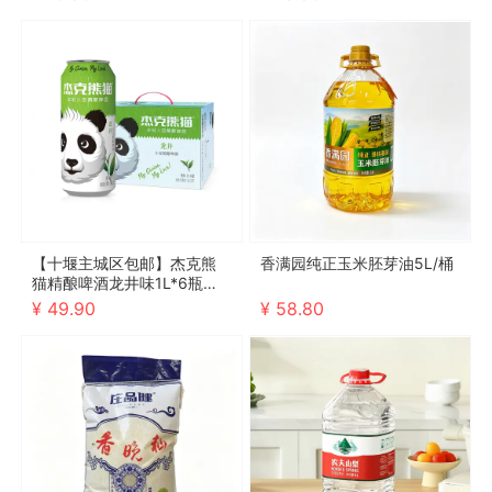
【十堰主城区包邮】杰克熊
香满园纯正玉米胚芽油5L/桶
猫精酿啤酒龙井味1L*6瓶（2
026年10月4号到期，介意勿
¥ 49.90
¥ 58.80
拍）