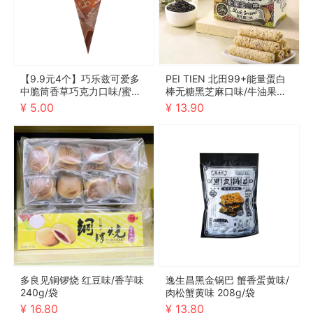
【9.9元4个】巧乐兹可爱多
PEI TIEN 北田99+能量蛋白
中脆筒香草巧克力口味/蜜瓜
棒无糖黑芝麻口味/牛油果口
玫瑰车厘子口味 70g
味 120g/袋
¥ 5.00
¥ 13.90
多良见铜锣烧 红豆味/香芋味
逸生昌黑金锅巴 蟹香蛋黄味/
240g/袋
肉松蟹黄味 208g/袋
¥ 16.80
¥ 13.80