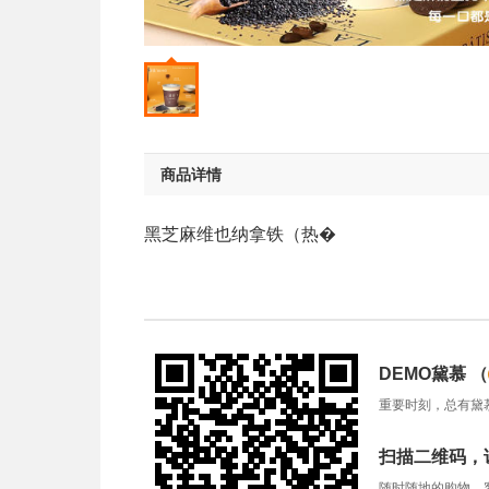
商品详情
黑芝麻维也纳拿铁（热�
DEMO黛慕
（
重要时刻，总有黛
扫描二维码，
随时随地的购物、客