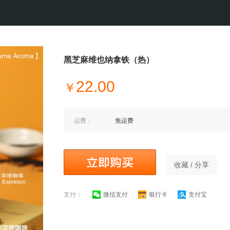
黑芝麻维也纳拿铁（热）
22.00
￥
运费：
免运费
收藏 / 分享
支付：
微信支付
银行卡
支付宝