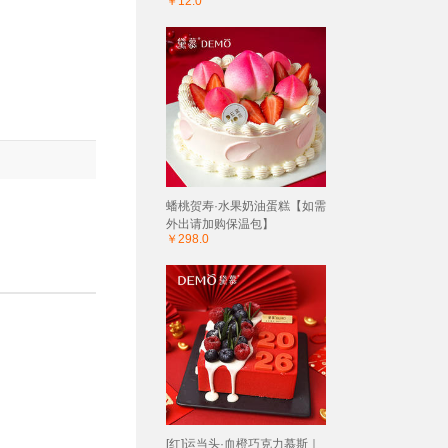
￥12.0
蟠桃贺寿·水果奶油蛋糕【如需
外出请加购保温包】
￥298.0
[红]运当头·血橙巧克力慕斯｜