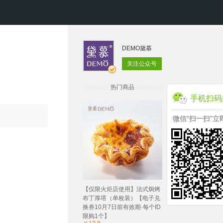
DEMO黛慕
关注公众号
热门商品
手机扫码
微信“扫一扫”立
【仅限火炬店使用】法式焗烤
布丁厚塔（单枚装）【电子兑
换券10月7日前有效期·每个ID
限购1个】