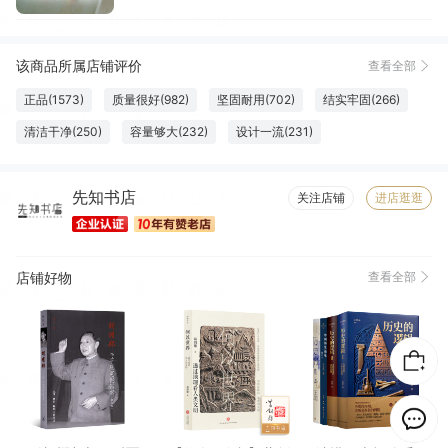
该商品所属店铺评价
查看全部
正品(1573)
质量很好(982)
坚固耐用(702)
结实牢固(266)
清洁干净(250)
容量够大(232)
设计一流(231)
纸张精良(219)
触感良好(217)
厚度适中(207)
字体适宜(175)
先知书店
大小合适(168)
必备书籍(154)
优美详细(120)
图文清晰(103)
关注店铺
进店逛逛
物流很快(96)
高端大气(95)
包装很好(91)
服务周到(57)
珍藏佳品(49)
做工精良(49)
很划算(35)
方便(23)
店铺好物
查看全部
真材实料(22)
完美无瑕(21)
很好看(18)
色泽通透(18)
精美雅致(16)
认真负责(16)
性价比高(12)
清晰度高(9)
方便实用(7)
很舒服(6)