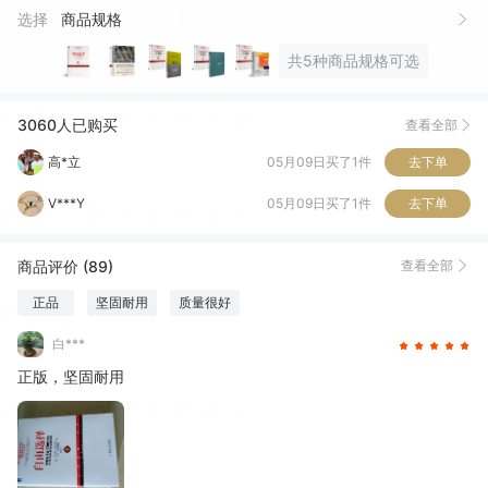
选择
商品规格
许*丽
05月09日买了1件
去下单
共5种商品规格可选
高*立
05月09日买了1件
去下单
V***Y
05月09日买了1件
去下单
3060人已购买
查看全部
n***e
05月09日买了1件
去下单
R***R
05月09日买了1件
去下单
蘇***欲
05月09日买了1件
去下单
商品评价 (89)
查看全部
朱*挺
05月09日买了1件
去下单
正品
坚固耐用
质量很好
白***
正版，坚固耐用