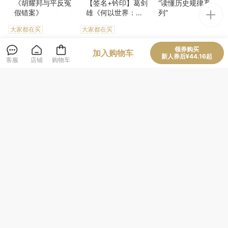
《胡耀邦与平反冤
【签名+钤印】葛剑
“读懂历史规律系
假错案》
雄《何以世界：透
列”
过地理看人类文
大家都在买
大家都在买
明》
59
58
69
¥
¥
¥
领券购买
加入购物车
新人券后¥44.16起
客服
店铺
购物车
【美】威廉·詹姆斯
【美】琳赛·吉布森
【法】贡斯当《古
《实用主义》
《不成熟的父母》
代人的自由与现代
人的自由》
大家都在买
人气款
78
45
39
¥
¥
¥