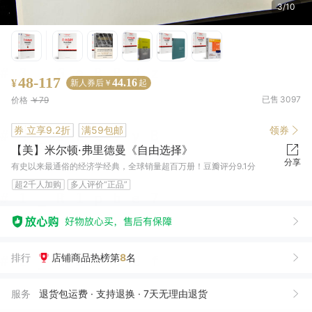
4/10
48-117
44.16
¥
新人券后￥
起
已售
3097
价格
￥79
券
立享9.2折
满59包邮
领券
【美】米尔顿·弗里德曼《自由选择》
分享
有史以来最通俗的经济学经典，全球销量超百万册！豆瓣评分9.1分
超2千人加购
多人评价“正品”
排行
店铺商品热榜第
8
名
孙*平
08月01日买了1件
去下单
熊***卫
07月31日买了1件
去下单
服务
退货包运费 · 支持退换 · 7天无理由退货
毕***员
05月15日买了1件
去下单