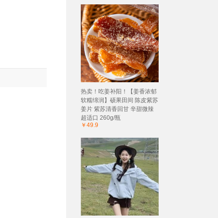
热卖！吃姜补阳！【姜香浓郁
软糯绵润】硕果田间 陈皮紫苏
姜片 紫苏清香回甘 辛甜微辣
超适口 260g/瓶
￥49.9