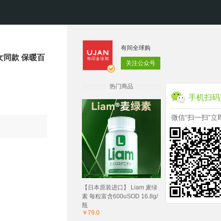
有间全球购
女同款 保暖百
关注公众号
热门商品
手机扫码
微信“扫一扫”立
【日本原装进口】 Liam 麦绿
素 每粒富含600uSOD 16.8g/
瓶
￥79.0