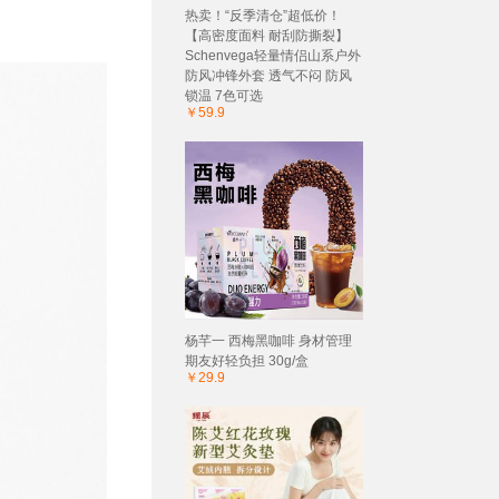
热卖！“反季清仓”超低价！
【高密度面料 耐刮防撕裂】
Schenvega轻量情侣山系户外
防风冲锋外套 透气不闷 防风
锁温 7色可选
￥59.9
杨芊一 西梅黑咖啡 身材管理
期友好轻负担 30g/盒
￥29.9