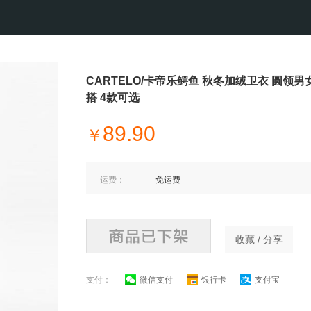
CARTELO/卡帝乐鳄鱼 秋冬加绒卫衣 圆领男
搭 4款可选
89.90
￥
运费：
免运费
收藏 / 分享
支付：
微信支付
银行卡
支付宝