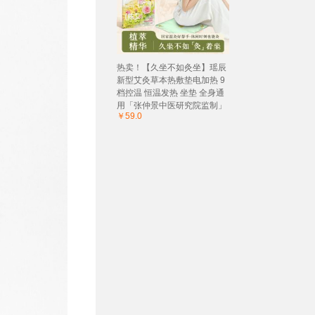
热卖！【久坐不如灸坐】瑶辰
新型艾灸草本热敷垫电加热 9
档控温 恒温发热 坐垫 全身通
用「张仲景中医研究院监制」
￥59.0