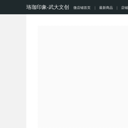
珞珈印象-武大文创
微店铺首页
|
最新商品
|
店铺