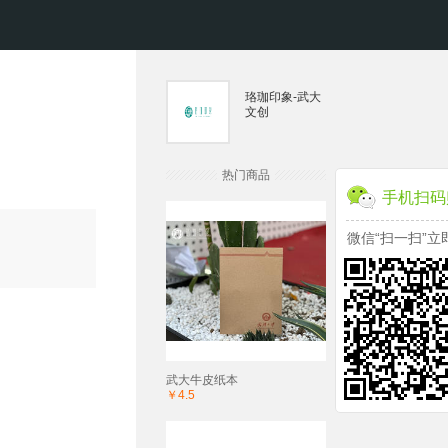
珞珈印象-武大
文创
热门商品
手机扫码
微信“扫一扫”立
武大牛皮纸本
￥4.5