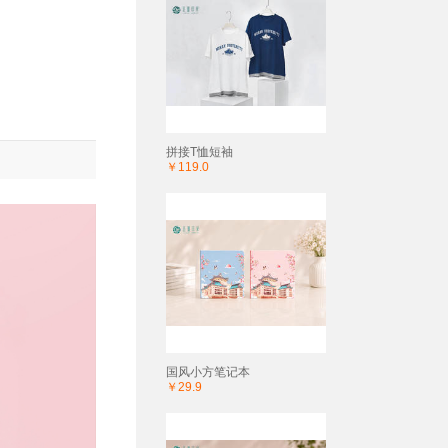
拼接T恤短袖
￥119.0
国风小方笔记本
￥29.9