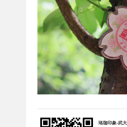
珞珈印象-武