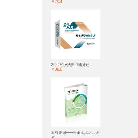
￥70.4
2026经济法要点随身记
￥38.0
五谷轮回——生命永续之元源