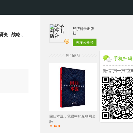
经济科学出版
社
究--战略、
关注公众号
热门商品
手机扫码
微信“扫一扫”立
回归本源：我眼中的互联网金
融
￥34.8