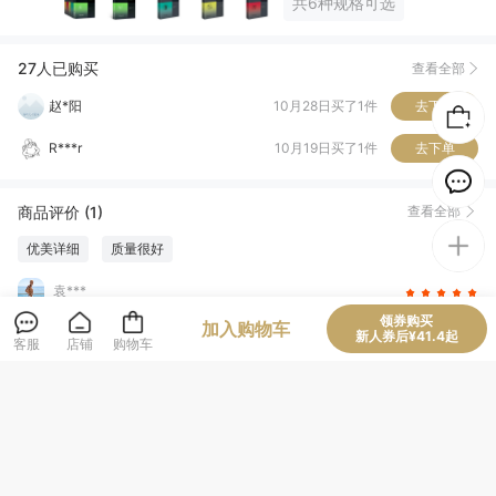
共6种规格可选
丁*
01月22日买了1件
去下单
D*.
11月01日买了1件
去下单
27人已购买
查看全部
赵*阳
10月28日买了1件
去下单
R***r
10月19日买了1件
去下单
海*
10月13日买了1件
去下单
商品评价 (1)
查看全部
不**心
10月03日买了1件
去下单
优美详细
质量很好
袁***
领券购买
内容丰富，值得一读，哲学知识的宝藏
加入购物车
新人券后¥41.4起
客服
店铺
购物车
该商品所属店铺评价
查看全部
正品(1573)
质量很好(982)
坚固耐用(702)
结实牢固(266)
清洁干净(250)
容量够大(232)
设计一流(231)