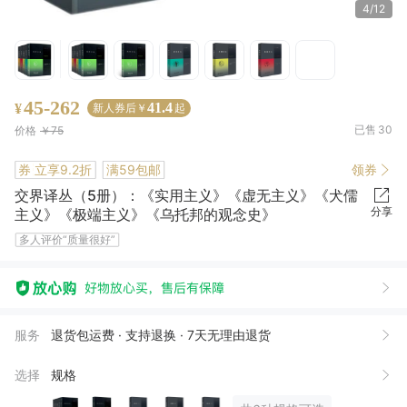
4/12
45-262
41.4
¥
新人券后￥
起
已售
30
价格
￥75
券
立享9.2折
满59包邮
领券
交界译丛（5册）：《实用主义》《虚无主义》《犬儒
分享
主义》《极端主义》《乌托邦的观念史》
多人评价“质量很好”
一**行
05月31日买了1件
去下单
魏*东
03月16日买了3件
去下单
服务
退货包运费 · 支持退换 · 7天无理由退货
戴***师
03月12日买了1件
去下单
选择
规格
E***s
02月17日买了1件
去下单