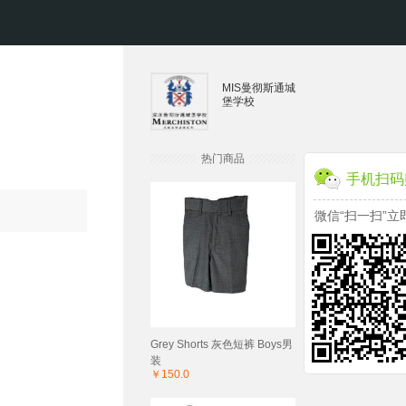
MIS曼彻斯通城
堡学校
热门商品
手机扫码
微信“扫一扫”立
Grey Shorts 灰色短裤 Boys男
装
￥150.0