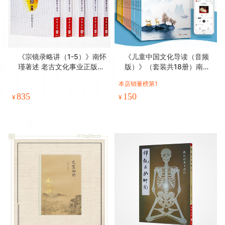
143
460
¥
¥
《论语别裁（上下）》南怀
《我说参同契（上中下）》
瑾著述 老古文化事业正版书
南怀瑾著述 老古文化事业正
籍（繁体）
版书籍（繁体）
452
456
¥
¥