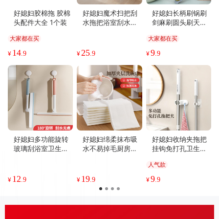
好媳妇胶棉拖 胶棉
好媳妇魔术扫把刮
好媳妇长柄刷锅刷
头配件大全 1个装
水拖把浴室刮水器
剑麻刷圆头刷天然
家用扫地刮地板卫
刷毛去污不沾油锅
大家都在买
大家都在买
生间厕所刷
刷锅碗刷
14
25
9
¥
.9
¥
.9
¥
.9
好媳妇多功能旋转
好媳妇绵柔抹布吸
好媳妇收纳夹拖把
玻璃刮浴室卫生间
水不易掉毛厨房专
挂钩免打孔卫生间
墙面镜子保洁专用
用家用洗碗巾百洁
收纳粘浴室卫生间
人气款
擦玻璃
布加厚不沾油
称重拖把夹
12
19
9
¥
.9
¥
.9
¥
.9