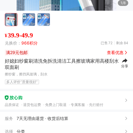
1/8
39.9-49.9
¥
兑换价：
966积分
已售
72
剩余
84
满29元包邮
查看优惠
好媳妇纱窗刷清洗免拆洗清洁工具擦玻璃家用高楼刮水
分享
双面刷
擦纱窗，擦挡风玻璃，刮水
多人评价“质量很好”
品质保证
退货包运费
免费上门取退
专属客服
先行赔付
幻*
08月04日买了1件
去下单
服务
7天无理由退货 · 收货后结算
李*
08月03日买了1件
去下单
选择
分类