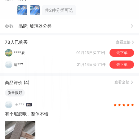
三***7
08月03日买了1件
去下单
共2种分类可选
维*命
08月03日买了1件
去下单
参数
品牌; 玻璃器分类
星*
03月21日买了1件
去下单
^***^
01月26日买了1件
去下单
73人已购买
查看全部
****辰
01月23日买了1件
去下单
晴**?
01月14日买了1件
去下单
红***5
12月20日买了1件
去下单
商品评价 (4)
查看全部
贤*
12月20日买了1件
去下单
质量很好
王**7
有个瑕疵哦，整体不错