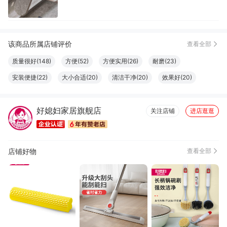
该商品所属店铺评价
查看全部
质量很好(148)
方便(52)
方便实用(26)
耐磨(23)
安装便捷(22)
大小合适(20)
清洁干净(20)
效果好(20)
很划算(19)
外观好看(17)
柔软舒适(16)
非常透气(15)
好媳妇家居旗舰店
分量充足(15)
坚固耐用(14)
生活方便(13)
款式好看(12)
关注店铺
进店逛逛
易于使用(11)
容量够大(10)
厚度适中(9)
做工精良(9)
触感良好(6)
店铺好物
查看全部