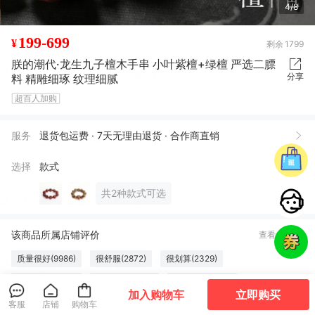
4/8
199-699
¥
剩余
1799
朕的潮代·龙生九子檀木手串 小叶紫檀+绿檀 严选二膘
分享
料 精雕细琢 纹理细腻
超百人加购
服务
退货包运费 · 7天无理由退货 · 合作商直销
选择
款式
共2种款式可选
该商品所属店铺评价
查看全部
质量很好(9986)
很舒服(2872)
很划算(2329)
穿行舒适(1410)
味道很棒(1216)
做工精良(1201)
加入购物车
立即购买
口感俱佳(1074)
色泽纯正(1053)
效果好(1007)
客服
店铺
购物车