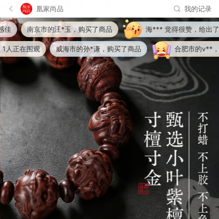
凰家尚品
我的记录
南京市的汪*玉，购买了商品
海*** 觉得很赞，给出了好评
人正在围观
威海市的孙*谦，购买了商品
合肥市的v**，购