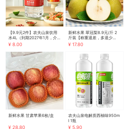
【9.9元2件】农夫山泉饮用
新鲜水果 翠冠梨8.9元/斤 2
水4L（到期2027年1月，介
斤装【称重退差，多退少
意勿拍）
补】
¥ 8.00
¥ 17.80
新鲜水果 甘肃苹果6枚/盒
农夫山泉电解质西柚味950m
l 1瓶
¥ 28.80
¥ 5.90