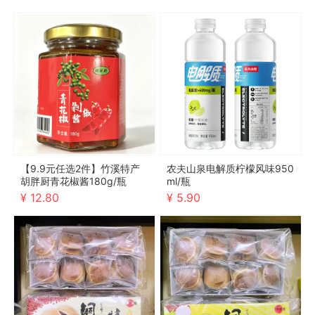
【9.9元任选2件】竹溪特产
农夫山泉电解质柠檬风味950
胡胖厨青花椒酱180g/瓶
ml/瓶
¥ 12.80
¥ 5.90