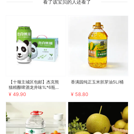
看了该宝贝的人还看了
【十堰主城区包邮】杰克熊
香满园纯正玉米胚芽油5L/桶
猫精酿啤酒龙井味1L*6瓶（2
026年10月4号到期，介意勿
¥ 49.90
¥ 58.80
拍）