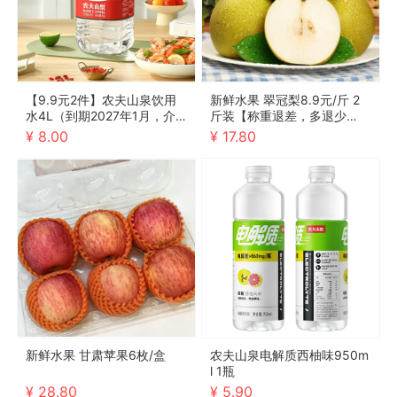
【9.9元2件】农夫山泉饮用
新鲜水果 翠冠梨8.9元/斤 2
水4L（到期2027年1月，介
斤装【称重退差，多退少
意勿拍）
补】
¥ 8.00
¥ 17.80
新鲜水果 甘肃苹果6枚/盒
农夫山泉电解质西柚味950m
l 1瓶
¥ 28.80
¥ 5.90