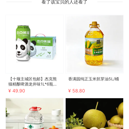
看了该宝贝的人还看了
【十堰主城区包邮】杰克熊
香满园纯正玉米胚芽油5L/桶
猫精酿啤酒龙井味1L*6瓶（2
026年10月4号到期，介意勿
¥ 49.90
¥ 58.80
拍）