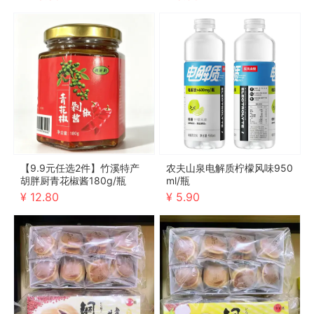
【9.9元任选2件】竹溪特产
农夫山泉电解质柠檬风味950
胡胖厨青花椒酱180g/瓶
ml/瓶
¥ 12.80
¥ 5.90