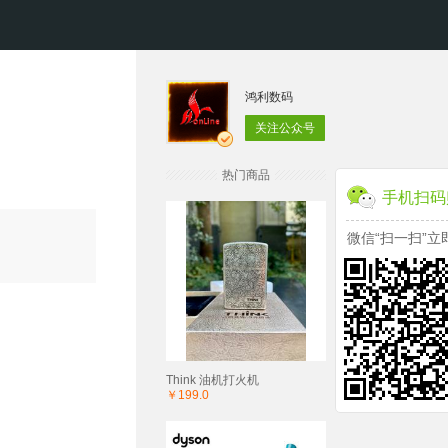
鸿利数码
关注公众号
热门商品
手机扫码
微信“扫一扫”立
Think 油机打火机
￥199.0