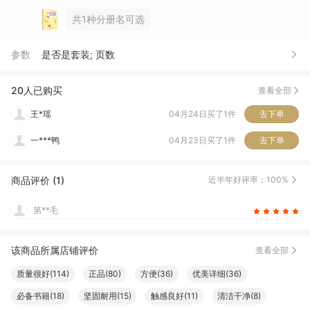
杨*璐
07月03日买了1件
去下单
共1种分册名可选
小**何
07月03日买了1件
去下单
参数
是否是套装; 页数
万***侯
04月29日买了3件
去下单
陈*秋
04月27日买了1件
去下单
20人已购买
查看全部
王*瑶
04月24日买了1件
去下单
一***鸭
04月23日买了1件
去下单
忆*云
04月23日买了1件
去下单
商品评价 (1)
近半年好评率：100%
漫**端
04月02日买了1件
去下单
第**毛
该商品所属店铺评价
查看全部
质量很好(114)
正品(80)
方便(36)
优美详细(36)
必备书籍(18)
坚固耐用(15)
触感良好(11)
清洁干净(8)