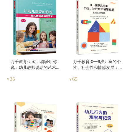
万千教育·让幼儿都爱听你
万千教育·0—6岁儿童的个
说：幼儿教师说话的艺术
性、社会性和情感发展：从
（第二版）
理论到实践
36
65
¥
¥