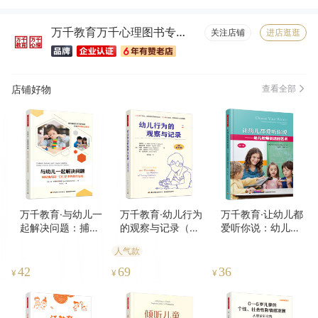
服务周到(7)
字体适宜(7)
容量够大(7)
物流很快(6)
万千教育万千心理图书专营店
包装很好(6)
大小合适(6)
真材实料(6)
纸张精良(6)
关注店铺
进店逛逛
店铺好物
查看全部
万千教育·与幼儿一
万千教育·幼儿行为
万千教育·让幼儿都
起解决问题：捕捉
的观察与记录（原
爱听你说：幼儿教
幼儿园一日生活中
著第七版）
师说话的艺术（第
人气款
的教育契机
二版）
42
69
36
¥
¥
¥