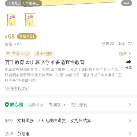
4/4
《幼儿园入学准备适宜性教育》
68
51
¥
券后￥
已售
23
剩余
177
价格
￥68
券
立享7.5折
满49包邮
领券
万千教育·幼儿园入学准备适宜性教育
分享
朱家雄教授倾情推荐；围绕“四大准备”，立足于家园校社协同育人理念，
结合园本教研等专业支持策略，讲清“为何准备”“准备什么”“谁来准备”“怎
样准备”等关键问题
好评率100%
品质保证
专属客服
先行赔付
叶**?
07月07日买了1件
去下单
服务
支持退换 · 7天无理由退货 · 收货后结算
?***夭
07月05日买了1件
去下单
选择
分册名