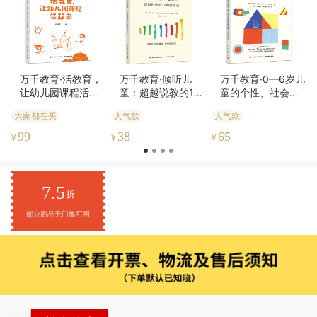
万千教育·活教育，
万千教育·倾听儿
万千教育·0—6岁儿
让幼儿园课程活起
童：超越说教的12
童的个性、社会性
来
种教学法
和情感发展：从理
大家都在买
人气款
人气款
论到实践
99
38
65
¥
¥
¥
7.5
折
部分商品无门槛可用