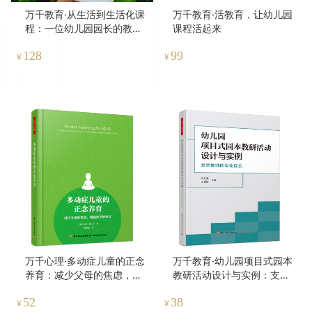
万千教育·从生活到生活化课
万千教育·活教育，让幼儿园
程：一位幼儿园园长的教育
课程活起来
叙事（上下册套装）
128
99
¥
¥
万千心理·多动症儿童的正念
万千教育·幼儿园项目式园本
养育：减少父母的焦虑，增
教研活动设计与实例：支架
强孩子的专注
教师的专业成长
52
38
¥
¥