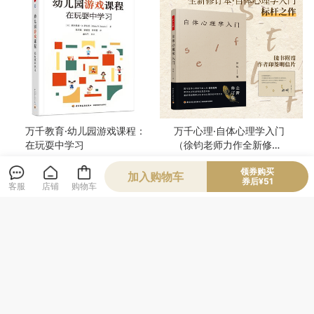
万千教育·幼儿园游戏课程：
万千心理·自体心理学入门
在玩耍中学习
（徐钧老师力作全新修
订！）
本店人气榜第7
领券购买
加入购物车
券后¥51
62
62
客服
店铺
购物车
¥
¥