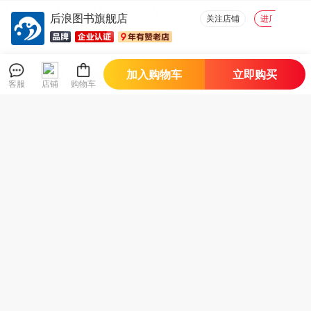
后浪图书旗舰店
关注店铺
进店逛逛
加入购物车
立即购买
店铺好物
查看全部
客服
店铺
购物车
精zhun瑜伽解剖书
教父 电影全剧本 马
【汗青堂丛书17
2：身体前弯及髋关
里 奥 普佐与弗朗西
6】永恒之城罗马：
节伸展体式
斯科波拉终稿 （全
zui初的三千年
人气款
彩插图评注版）
61
96
69
¥
.6
¥
.6
¥