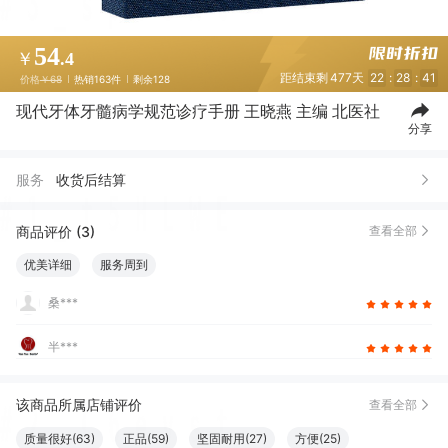
54
￥
.4
距结束剩
477天
22
:
28
:
40
价格
￥68
热销163件
剩余128
现代牙体牙髓病学规范诊疗手册 王晓燕 主编 北医社
分享
服务
收货后结算
商品评价 (3)
查看全部
优美详细
服务周到
桑***
半***
该商品所属店铺评价
查看全部
质量很好(63)
正品(59)
坚固耐用(27)
方便(25)