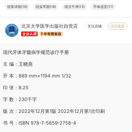
优美详细(16)
结实牢固(16)
清洁干净(13)
字体适宜(11)
容量够大(11)
设计一流(10)
必备书籍(10)
清晰度高(9)
北京大学医学出版社自营店
物流很快(8)
大小合适(8)
触感良好(8)
服务周到(7)
关注店铺
进店逛逛
纸张精良(6)
现代牙体牙髓病学规范诊疗手册
主 编：王晓燕
开 本：889 mm×1194 mm 1/32
印 张：8.25
字 数：230千字
版 次：2022年12月第1版 2022年12月第1次印刷
书 号：ISBN 978-7-5659-2758-4