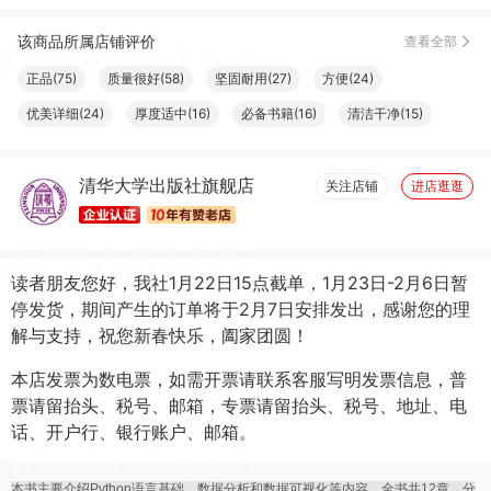
该商品所属店铺评价
查看全部
正品(75)
质量很好(58)
坚固耐用(27)
方便(24)
优美详细(24)
厚度适中(16)
必备书籍(16)
清洁干净(15)
大小合适(11)
结实牢固(11)
容量够大(11)
字体适宜(9)
清华大学出版社旗舰店
图文清晰(8)
纸张精良(8)
触感良好(7)
设计一流(7)
关注店铺
进店逛逛
读者朋友您好，我社1月22日15点截单，1月23日-2月6日暂
停发货，期间产生的订单将于2月7日安排发出，感谢您的理
解与支持，祝您新春快乐，阖家团圆！
本店发票为数电票，如需开票请联系客服写明发票信息，普
票请留抬头、税号、邮箱，专票请留抬头、税号、地址、电
话、开户行、银行账户、邮箱。
本书主要介绍Python语言基础、数据分析和数据可视化等内容。全书共12章，分