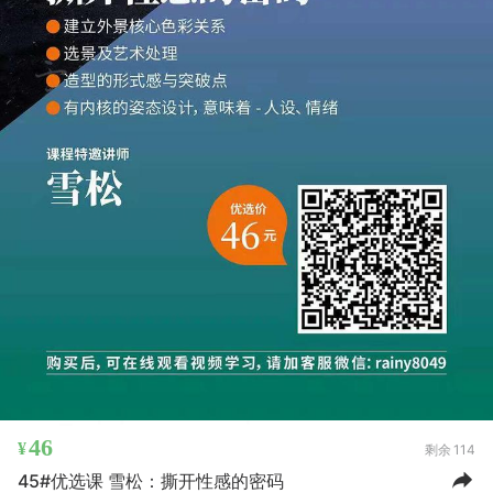
46
¥
剩余
114
45#优选课 雪松：撕开性感的密码