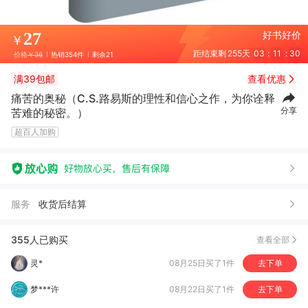
27
好书好价
￥
距结束剩
255天
03
:
11
:
29
价格
￥36
热销354件
剩余21
满39包邮
查看优惠
痛苦的奥秘（C.S.路易斯的理性和信心之作，为你诠释
A***）
05月02日买了1件
去下单
分享
苦难的秘密。）
超百人加购
徐*芒
03月13日买了1件
去下单
华*
02月22日买了1件
去下单
张*艳
12月14日买了1件
去下单
服务
收货后结算
王*晓
10月19日买了1件
去下单
梁*赐
09月16日买了1件
去下单
355人已购买
查看全部
灵*
08月25日买了1件
去下单
梦***许
08月22日买了1件
去下单