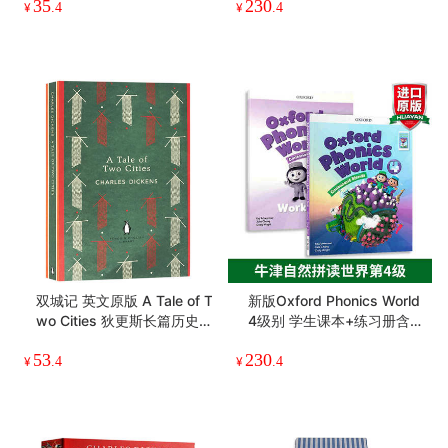
双城记 英文原版书 A Tale o
新版Oxford Phonics World
f Two Cities 长篇历史小说
5级别 学生课本+练习册含A
查尔斯狄更斯 雾都孤儿作者
PP 英文原版牛津自然拼读少
35
230
原著 全英文版原版 正版进口
儿英语启蒙教材 OPW零基
¥
.4
¥
.4
英语书籍【经典文学读物】
础入门字母发音教材五阶段