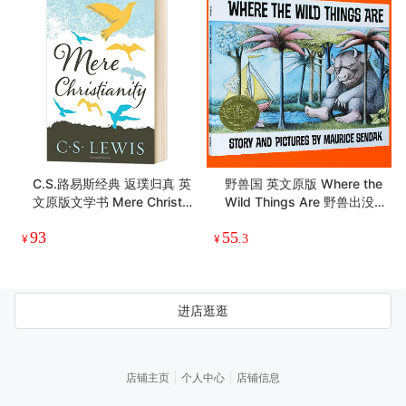
不可儿戏英文原版The Impo
正版 星星女孩 英文原版青春
rtance of Being Earnest an
小说 Stargirl 纽伯瑞文学奖
d Other Plays莎乐美 温夫
得主杰瑞史宾尼利 英文版进
35
70
人的扇子 王尔德戏剧集 英文
口英语书籍
¥
.4
¥
.8
版正版进口书籍