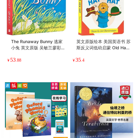
新版Oxford Phonics World
心灵成长 拥抱世界 温馨唯美
1级别 学生课本+练习册含A
人生哲学小诗 英文原版 All t
PP 英文原版牛津自然拼读少
he World 凯迪克银奖绘本
230
47
儿英语启蒙教材 OPW零基
纽约时报2009年童书插画奖
¥
.4
¥
.4
础入门字母发音教材一阶段
英文版英语纸板书
The Runaway Bunny 逃家
英文原版绘本 美国英语书 苏
小兔 英文原版 吴敏兰廖彩杏
斯反义词低幼启蒙 Old Hat
书单 goodnight moon 晚安
New Hat 旧帽子、新帽子