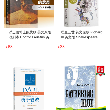
我知道笼中鸟为何歌唱 英文
喝月亮的女孩（2017年纽伯
原版人物传记 I Know Why t
瑞儿童文学奖金奖作品。
he Caged Bird Sings 外国
《彼得·潘》《绿野仙踪》式
58
39
女性小说 英文版自传体小说
的儿童小说。一则由勇气和
¥
.8
¥
.8
正版进口书籍·经典文学 自传
魔法编织而成的动人故事，
和回忆录
一段富有智慧的生命之
旅。）
浮士德博士的悲剧 英文原版
理查三世 英文原版 Richard
戏剧本 Doctor Faustus 英
III 英文版 Shakespeare 莎
文版进口文学名著书籍 Chri
士比亚经典戏剧 英国历史剧
58
33
stopher Marlowe 马洛
获奖电影剧本 进口文学书籍
¥
¥