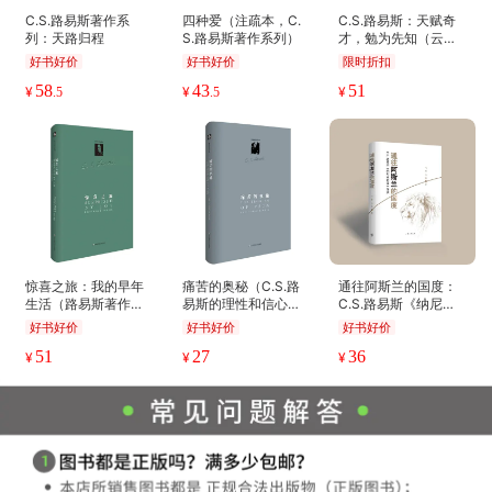
路易斯著作系列：荣
路易斯著作系列：人
路易斯著作系列：切
耀之重，暨其他演讲
之废
今之事
（C.S.路易斯名
好书好价
好书好价
好书好价
著！）
33
33
33
¥
¥
¥
.75
.75
.75
C.S.路易斯著作系
四种爱（注疏本，C.
C.S.路易斯：天赋奇
列：天路归程
S.路易斯著作系列）
才，勉为先知（云彩
集系列）麦格拉思
好书好价
好书好价
限时折扣
58
43
51
¥
¥
¥
.5
.5