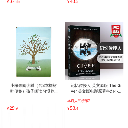
《养育幸福的孩子》拒绝焦
【重磅新书】思想与人生 /
虑和内卷，从容享受父母时
如何（不）世俗 /世俗时代
光
如果不世俗 橡树出品
37
43
¥
.35
¥
.5