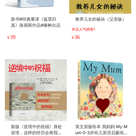
28
26
¥
.5
¥
.25
新书#经典重译《返璞归
教养儿女的秘诀（父亲版）
真》路易斯作品#橡树出品
本店人气榜第1
39
36
¥
¥