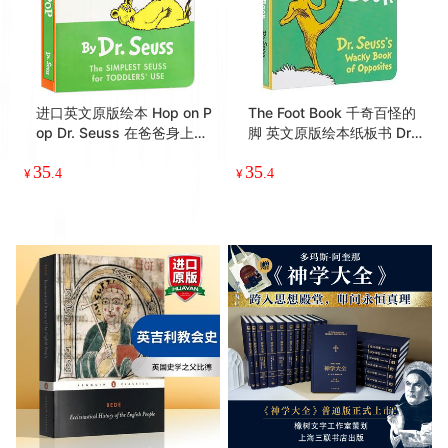
双城记 英文原版小说 A Tale
正版 彼得兔我的小小图书馆
of Two Cities 英文版 狄更
英文原版绘本 Peter Rabbit
斯 Charles Dickens Puffin
My First Little Library 儿童
70
88
Classics 进口原版英语书籍
进口启蒙认知纸板书 单词数
¥
.8
¥
字形状颜色
进口英文原版绘本 Hop on P
The Foot Book 千奇百怪的
op Dr. Seuss 在爸爸身上蹦
脚 英文原版绘本纸板书 Dr.
来跳去 纸板书 苏斯博士儿童
Seuss 苏斯博士系列 2-5-6
35
35
启蒙低幼适龄版图画书籍畅
岁幼儿启蒙阅读英语 廖彩杏
¥
.4
¥
.4
销书 廖彩杏亲子读物
推荐 英文版进口书