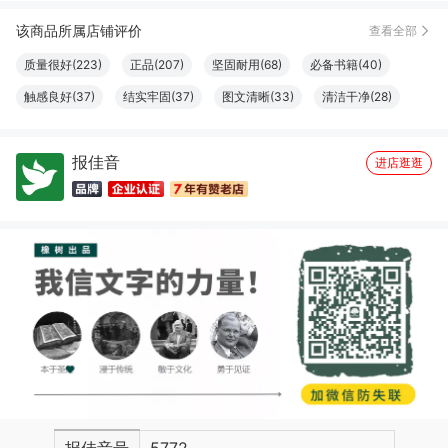
1***4
08月14日买了1件
去下单
该商品所属店铺评价
查看全部
张***?
08月06日买了1件
去下单
质量很好(223)
正品(207)
坚固耐用(68)
必备书籍(40)
触感良好(37)
结实牢固(37)
图文清晰(33)
清洁干净(28)
纸张精良(25)
厚度适中(23)
设计一流(23)
字体适宜(22)
报佳音
大小合适(20)
物流很快(16)
容量够大(16)
服务周到(15)
进店逛逛
做工精良(11)
珍藏佳品(10)
很划算(9)
很好看(9)
真材实料(7)
包装很好(6)
优美详细(6)