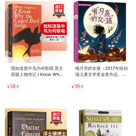
小橡果阅读树（含3本橡树
记忆传授人 英文原版 The Gi
叶便签）孩子阅读习惯养成
ver 英文版电影原著科幻小
橡树出品 尺寸：57*82cm
说 乌托邦文学小说 Lois Lo
本店人气榜第7
wry 洛伊丝劳里 进口纽约时
29
53
报畅销书籍 正版现货
¥
.9
¥
.4