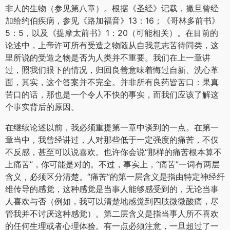
人类的痛苦
在上一章，我试图说明在这个人来人往的世界，痛苦的可能
性是内在的。当人堕落败坏，他们必然利用这种可能性彼此
伤害；或许，人类五分之四的痛苦都是由此造成的。发明肢
刑架、鞭子、监狱、奴隶制度、枪械、刺刀和炸弹的是人
类，而不是上帝；我们之所以困苦穷乏、劬劳奔命，并不是
由于自然的暴虐，而是由于人自身的贪婪和愚蠢。当然，还
有一些痛苦的确不是我们自己造成的。如果所有的痛苦都是
人为的，我们应该弄清原因，为什么上帝会许可那些败坏之
极的人去折磨同类。也许最好说恶劣之极的“生物”。我绝不是
要否认由于疾病导致的“直接原因”或者某些疾病本身可能生成
非人的生物（参见第八章）。根据《圣经》记载，撒旦曾经
加给约伯疾病，参见《路加福音》13：16；《哥林多前书》
5：5，以及《提摩太前书》1：20（可能相关）。在目前的
论述中，上帝许可所有受造之物随从自我意志苦待同类，这
里所说的受造之物是否为人类并不重要。我们在上一章讲
过，照我们眼下的情况，归回良善意味着悔过自新、洗心革
面，其实，这个答案并不完全。并非所有良药皆苦口：果真
苦口的话，那也是一个令人不快的事实，而我们应该了解这