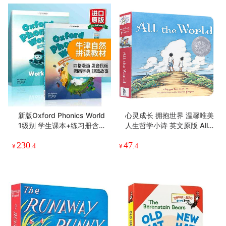
十九八 英文原版绘本 Ten Ni
我爸爸 英文原版绘本 My D
ne Eight 凯迪克奖儿童绘本
ad 英文版 幼儿英语启蒙纸
纸板书 2-4岁廖彩杏韵文书
板书 情商管理绘本故事书 A
47
52
单 睡前故事书 英文版原版英
nthony Browne 安东尼布朗
¥
.4
¥
.8
语书
英语书