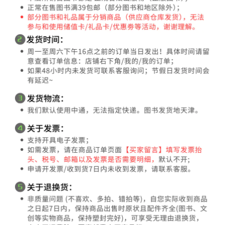
惊喜之旅：我的早年
痛苦的奥秘（C.S.路
通往阿斯兰的国度：
生活（路易斯著作系
易斯的理性和信心之
C.S.路易斯《纳尼亚
列）
作，为你诠释苦难的
传奇》导读
好书好价
好书好价
好书好价
秘密。）
51
27
36
¥
¥
¥