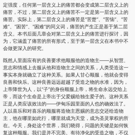
个事实背后的原因。
在继续论述以前，我必须重提第一章中谈到的一点。在第一
章当中，我曾经讲过，人对那些低于一定强度的痛苦，不仅
不反感，甚至可以说喜欢。也许你会说“那样的痛苦根本算不
上痛苦”，你可能是对的。不过，事实上，“痛苦”一词有两层
含义，必须区分清楚。“痛苦”的第一层含义是指由特定神经纤
维传导的感觉，这种感觉是当事人能够感受到的，无论当事
人喜欢与否（例如，我可以清楚地感觉到四肢微微酸痛，尽
管我并不讨厌这种感觉）。第二层含义是指当事人所不喜欢
的任何生理或者心理体验。有一点必须注意，一旦超过了一
定强度，任何第一层含义上的痛苦都会变成第二层含义上的
痛苦，不过，第二层含义上的痛苦不一定是第一层含义上的
痛苦。实际上，第二层含义上的痛苦是“苦楚”、“苦恼”、“苦
难”、“困苦”、“困难”的同义词，痛苦的产生正是基于第二层
含义。本书后面几章会对第二层含义上的痛苦进行探讨，因
为，它涵盖了痛苦的所有形式，至于第一层含义在本书中不
会做更深入的研究。