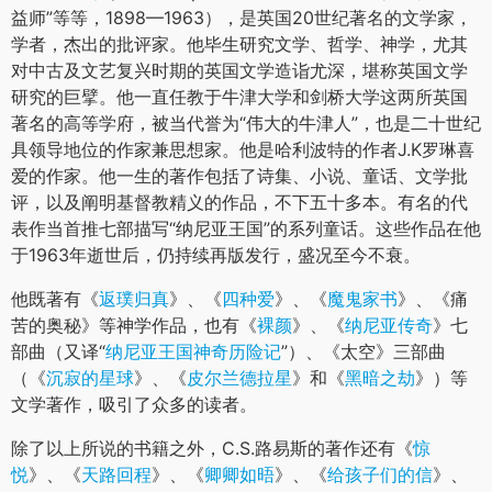
C.S.路易斯
（Clive Staples Lewis，又译“C.S.刘易斯”、“鲁
益师”等等，1898—1963），是英国20世纪著名的文学家，
学者，杰出的批评家。他毕生研究文学、哲学、神学，尤其
对中古及文艺复兴时期的英国文学造诣尤深，堪称英国文学
研究的巨擘。他一直任教于牛津大学和剑桥大学这两所英国
著名的高等学府，被当代誉为“伟大的牛津人”，也是二十世纪
具领导地位的作家兼思想家。他是哈利波特的作者J.K罗琳喜
爱的作家。他一生的著作包括了诗集、小说、童话、文学批
评，以及阐明基督教精义的作品，不下五十多本。有名的代