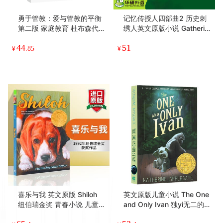
勇于管教：爱与管教的平衡
记忆传授人四部曲2 历史刺
第二版 家庭教育 杜布森代表
绣人英文原版小说 Gatherin
作
g Blue The Giver Quartet
44
51
纽伯瑞金奖 英文版原版英语
¥
.85
¥
儿童文学书 Lois Lowry