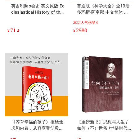
英吉利jiao会史 英文原版 Ec
普通版《神学大全》全19册
clesiastical History of the
多玛斯·阿奎那 中文简体 全
English People 英国史学之
译本未删减
本店人气榜第4
父比德 英文版进口书籍
71
2980
¥
.4
¥