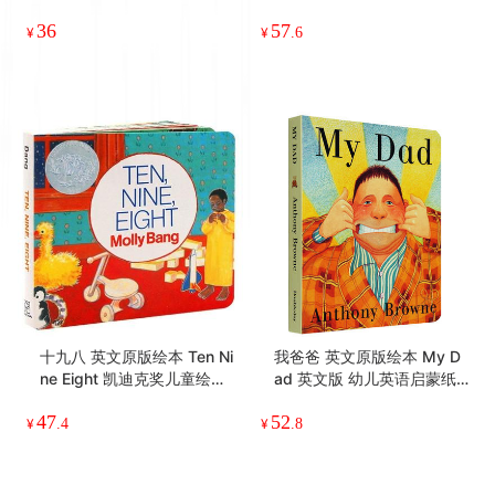
新版《逆境中的祝褔》身处
英文原版绘本 我妈妈 My M
逆境，这样的经历会将我们
um 0-3岁幼儿英语启蒙纸板
压垮，还是会变成美好祝
书 安东尼布朗 家庭关系情商
36
57
福？这些故事会给你带来启
管理 亲子阅读读物 英文版
¥
¥
.6
迪，使你看到盼望。