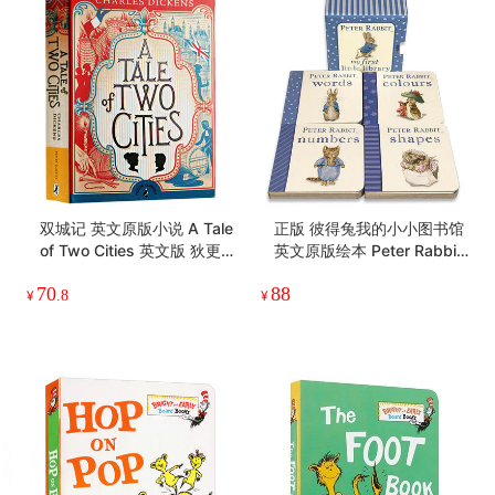
双城记 英文原版 A Tale of T
新版Oxford Phonics World
wo Cities 狄更斯长篇历史
4级别 学生课本+练习册含A
小说 英文版 Penguin Classi
PP 英文原版牛津自然拼读少
53
230
cs 企鹅经典 进口原版英语
儿英语启蒙教材 OPW零基
¥
.4
¥
.4
书籍
础入门字母发音教材四阶段