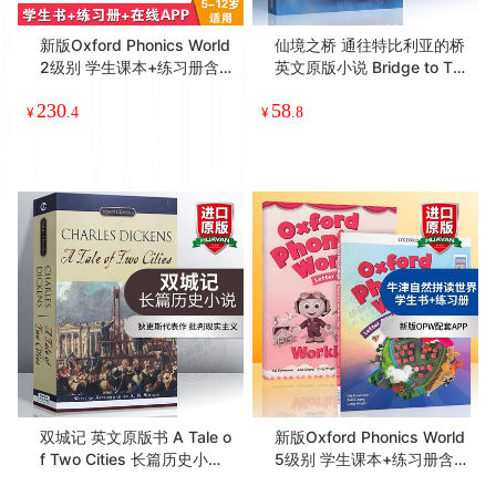
53
35
月亮 儿童启蒙阅读图画书 温
撕不破 贝贝熊亲子绘本【纸
¥
.88
¥
.4
馨亲情绘本 英语纸板书
板】正版
新版Oxford Phonics World
仙境之桥 通往特比利亚的桥
2级别 学生课本+练习册含A
英文原版小说 Bridge to Ter
PP 英文原版牛津自然拼读少
abithia 全英文版 纽伯瑞金
230
58
儿英语启蒙教材 OPW零基
奖 儿童文学奖 进口英语书籍
¥
.4
¥
.8
础入门字母发音教材二阶段
傻狗温迪克