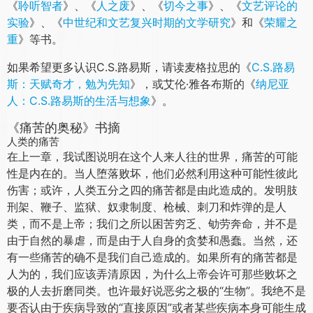
表作当首推七部描写“纳尼亚王国”的系列童话。这些作品在他
于1963年逝世后，仍持续再版发行，盛况至今不衰。
他既著有《
返璞归真
》、《
四种爱
》、《
魔鬼家书
》、《痛
苦的奥秘》等神学作品，也有《
裸颜
》、《
纳尼亚传奇
》七
部曲（又译“
纳尼亚王国神奇历险记
”）、《太空》三部曲
（《
沉寂的星球
》、《
皮尔兰德拉星
》和《
黑暗之劫
》）等
文学著作，吸引了众多的读者。
除了以上所说的书籍之外，C.S.路易斯的著作还有《
惊
悦
》、《
天路回程
》、《
卿卿如晤
》、《
给孩子们的信
》、
《
聆听智者
》、《
人之废
》、《
切今之事
》、《
文艺评论的
实验
》、《
中世纪和文艺复兴时期的文学研究
》和《
荣耀之
重
》等书。
如果希望更多认识C.S.路易斯，请读麦格拉思的《
C.S.路易
斯：天赋奇才，勉为先知
》，或艾伦·雅各布斯的《
纳尼亚
人：C.S.路易斯的生活与想象
》。
《痛苦的奥秘》书摘