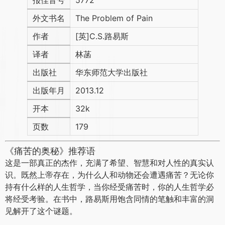
报佳音号
5772
外文书名
The Problem of Pain
作者
[英]C.S.路易斯
译者
林菡
出版社
华东师范大学出版社
出版年月
2013.12
开本
32k
页数
179
《痛苦的奥秘》推荐语
这是一部真正的杰作，充满了希望、智慧和对人性的真实认
识。既然上帝存在，为什么人和动物还会遭遇痛苦？无论你
持有什么样的人生哲学，当你经受痛苦时，你的人生哲学必
将经受考验。在书中，路易斯用饱含同情的笔触和丰富的洞
见解开了这个谜题。