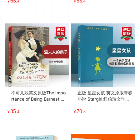
喜乐与我 英文原版 Shiloh
英文原版儿童小说 The One
纽伯瑞金奖 青春小说 儿童文
and Only Ivan 独yi无二的伊
学 赛罗 全英文版进口儿童课
凡 英文版原版 纽伯瑞金奖
65
53
外阅读英语书籍
儿童文学阅读 正版进口书
¥
.4
¥
.4