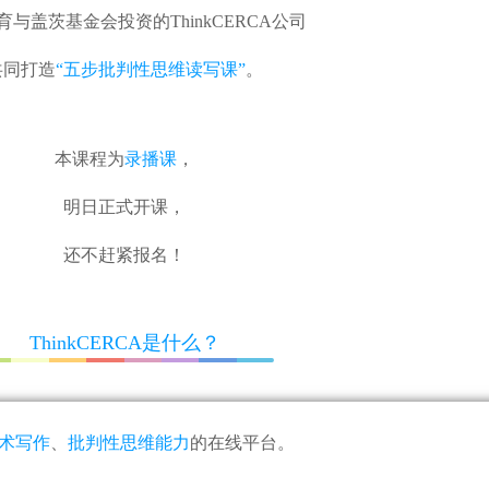
育与盖茨基金会投资的ThinkCERCA公司
共同打造
“五步批判性思维读写课”
。
本课程为
录播课
，
明日正式开课，
还不赶紧报名！
ThinkCERCA是什么？
术写作
、
批判性思维能力
的在线平台。