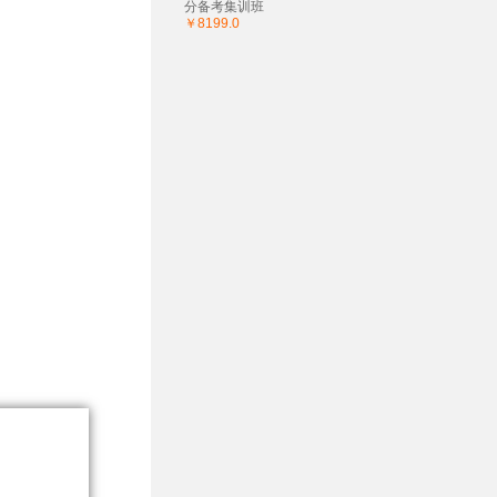
分备考集训班
￥8199.0