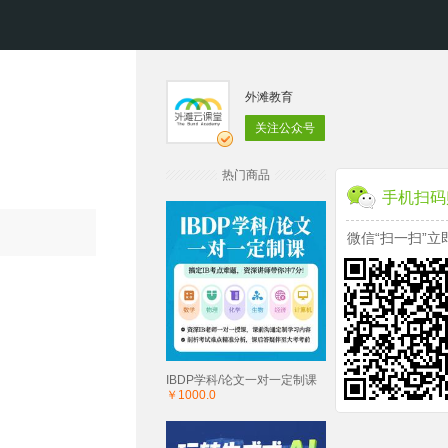
外滩教育
关注公众号
热门商品
手机扫码
微信“扫一扫”立
IBDP学科/论文一对一定制课
￥1000.0