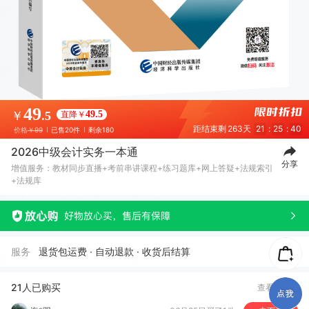
49
￥
.5
直降￥
49.5
距结束剩
263天
21
:
25
:
40
价格
￥99
已售20件
剩余180
2026中级会计实务一本通
分享
增值服务：教材同步直播+考前串讲课程+练习题库+网上答疑+法规索引
+法规库
服务
退货包运费 · 自动退款 · 收货后结算
༼***༽
08月04日买了1件
去下单
A***g
07月04日买了1件
去下单
21人已购买
查看全部