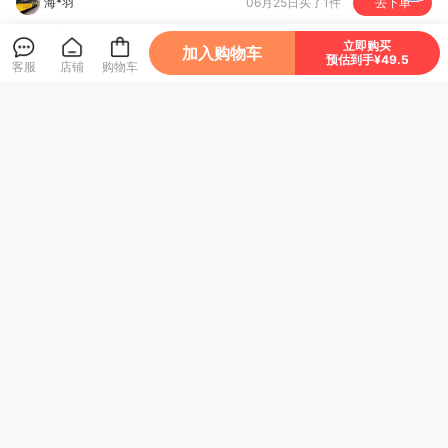
海*羽
06月25日买了1件
去下单
N***计
06月23日买了1件
去下单
立即购买
加入购物车
预估到手¥49.5
客服
店铺
购物车
♥*蜗
06月15日买了1件
去下单
经济科学出版社
关注店铺
进店逛逛
小*
06月01日买了1件
去下单
晨*
05月21日买了1件
去下单
R***h
05月19日买了1件
去下单
2026
年度全国会计专业技术中级资格考试辅导
1***7
05月18日买了1件
去下单
系列丛书
努**足
05月17日买了1件
去下单
内容简介
中国财经出版传媒集团组织专家，严格按照
2026年度中级会计专业技术资格考试大纲和中级
教材核心内容，精心组织编写了中财传媒版2026
年度全国会计专业技术中级资格考试辅导系列丛