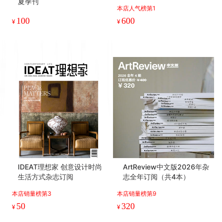
夏季刊
本店人气榜第1
100
600
¥
¥
IDEAT理想家 创意设计时尚
ArtReview中文版2026年杂
生活方式杂志订阅
志全年订阅（共4本）
本店销量榜第3
本店销量榜第9
50
320
¥
¥