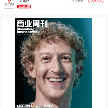
书报廊
关注店铺
进店逛逛