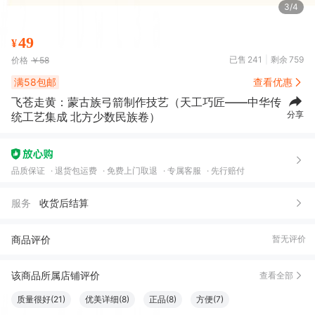
3/4
49
¥
已售
241
剩余
759
价格
￥58
满58包邮
查看优惠
飞苍走黄：蒙古族弓箭制作技艺（天工巧匠——中华传
分享
统工艺集成 北方少数民族卷）
品质保证
退货包运费
免费上门取退
专属客服
先行赔付
服务
收货后结算
商品评价
暂无评价
该商品所属店铺评价
查看全部
质量很好(21)
优美详细(8)
正品(8)
方便(7)