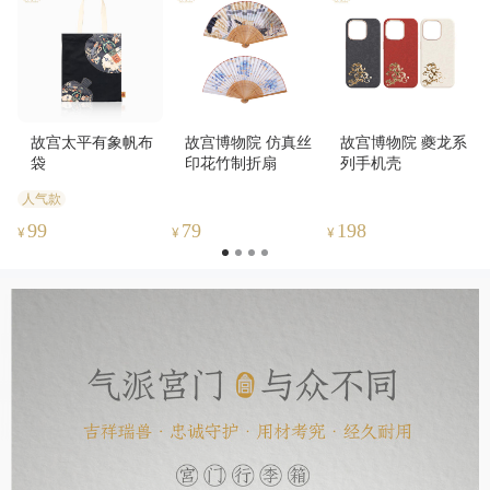
故宫太平有象帆布
故宫博物院 仿真丝
故宫博物院 夔龙系
袋
印花竹制折扇
列手机壳
人气款
99
79
198
¥
¥
¥