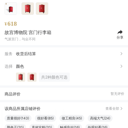
618
¥
故宫博物院 宫门行李箱
分享
气派宫门，与众不同
服务
收货后结算
选择
颜色
共2种颜色可选
商品评价
暂无评价
该商品所属店铺评价
查看全部
质量很好(143)
很好看(85)
做工精良(45)
高端大气(24)
颜色正(20)
真材实料(20)
触感良好(16)
外观好看(16)