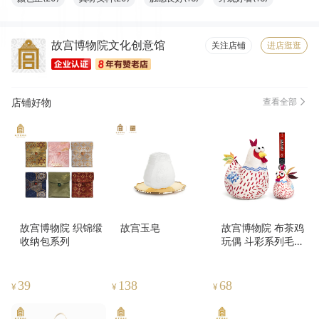
清洁干净(14)
格外清爽(14)
设计一流(14)
物流很快(13)
故宫博物院文化创意馆
精美雅致(12)
很显气质(12)
款式好看(11)
色泽纯正(11)
关注店铺
进店逛逛
包装很好(9)
珍藏佳品(9)
简约百搭(9)
很舒服(8)
大小合适(7)
坚固耐用(6)
店铺好物
查看全部
故宫博物院 织锦缎
故宫玉皂
故宫博物院 布茶鸡
收纳包系列
玩偶 斗彩系列毛绒
玩偶8寸4寸 鸡缸杯
39
138
68
¥
¥
¥