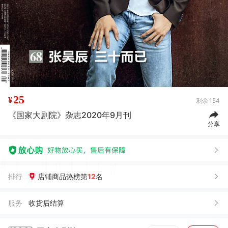
25
¥
剩余
154
《国家大剧院》杂志2020年9月刊
分享
排行
店铺商品热榜第
12
名
服务
收货后结算