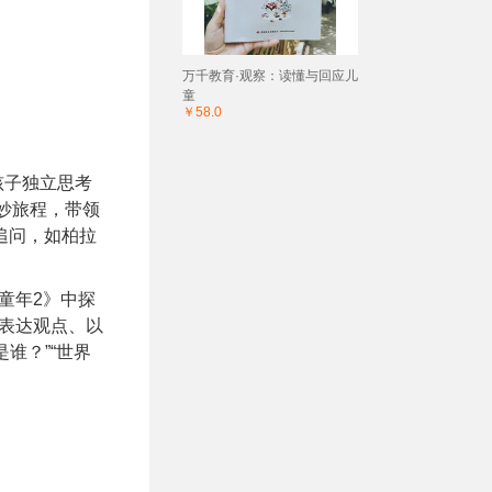
万千教育·观察：读懂与回应儿
童
￥58.0
孩子独立思考
奇妙旅程，带领
追问，如柏拉
童年2》中探
证表达观点、以
谁？”“世界