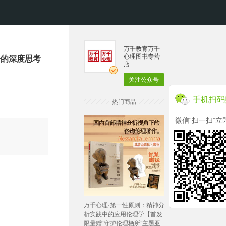
万千教育万千
心理图书专营
子的深度思考
店
关注公众号
手机扫码
热门商品
微信“扫一扫”立
万千心理·第一性原则：精神分
析实践中的应用伦理学【首发
限量赠“守护伦理栖所”主题亚