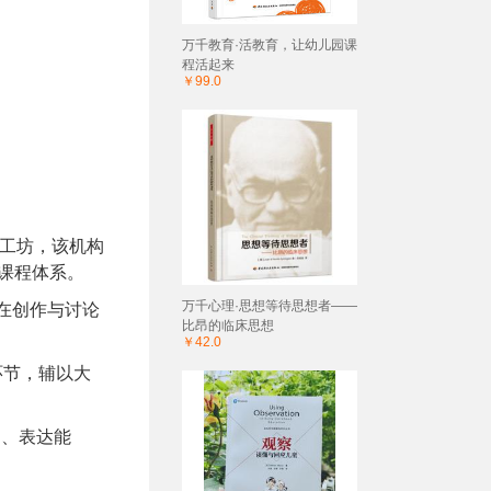
万千教育·活教育，让幼儿园课
程活起来
￥99.0
学工坊，该机构
课程体系。
万千心理·思想等待思想者——
在创作与讨论
比昂的临床思想
￥42.0
环节，辅以大
力、表达能