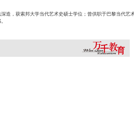
法深造，获索邦大学当代艺术史硕士学位；曾供职于巴黎当代艺
书。