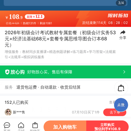
4/4
108
12.1
直降￥
￥
.9
距结束剩
114天
08
:
28
:
02
价格
￥121
热销131件
剩余1061
2026年初级会计考试教材专属套餐（初级会计实务53
分享
元+经济法基础68元+套餐专属思维导图合订本68
元）
J*e
08月05日买了1件
去下单
增值服务：教材同步直播课+精选例题讲解+练习题库+学习答疑+法规索
引+法规库+模拟训练服务
高*惠
07月30日买了1件
去下单
安**?
07月27日买了1件
去下单
1***1
07月20日买了1件
去下单
服务
退货包运费 · 自动退款 · 收货后结算
新***售
07月10日买了1件
去下单
152人已购买
查看全部
E**a
07月10日买了1件
去下单
岚*
07月09日买了1件
去下单
立即购买
加入购物车
新***售
06月29日买了1件
去下单
预估到手¥108.9
客服
店铺
购物车