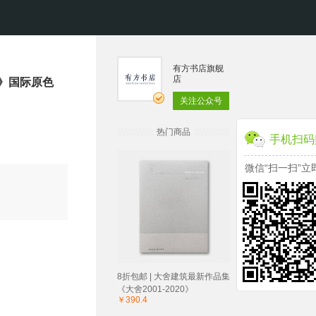
有方书店旗舰
店
》国际原色
关注公众号
热门商品
手机扫码
微信“扫一扫”立
8折包邮 | 大舍建筑最新作品集
《大舍2001-2020》
￥390.4