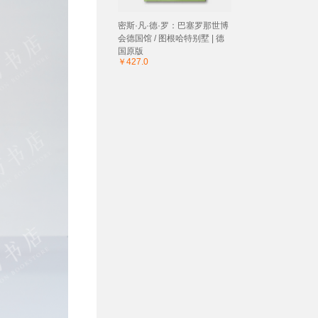
密斯·凡·德·罗：巴塞罗那世博
会德国馆 / 图根哈特别墅 | 德
国原版
￥427.0