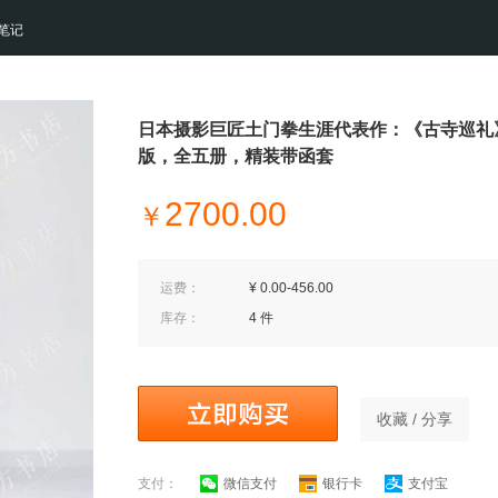
笔记
日本摄影巨匠土门拳生涯代表作：《古寺巡礼
版，全五册，精装带函套
2700.00
￥
运费：
¥ 0.00-456.00
库存：
4 件
收藏 / 分享
支付：
微信支付
银行卡
支付宝