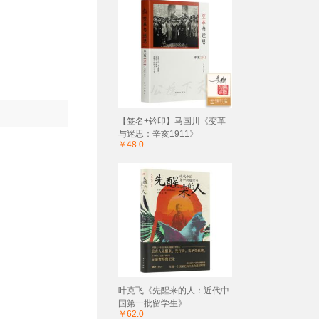
【签名+钤印】马国川《变革
与迷思：辛亥1911》
￥48.0
叶克飞《先醒来的人：近代中
国第一批留学生》
￥62.0