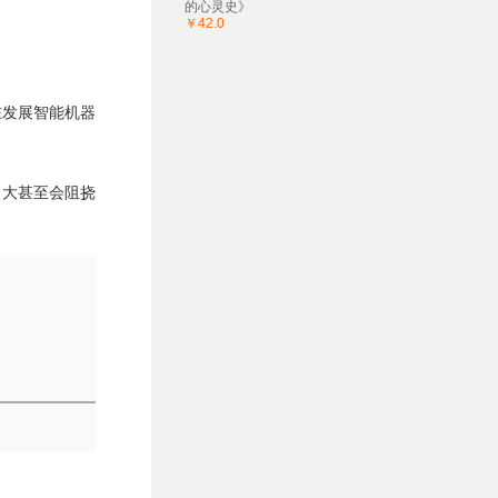
的心灵史》
￥42.0
在发展智能机器
自大甚至会阻挠