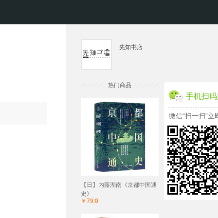
先知书店
热门商品
手机扫码
微信“扫一扫”立
【日】内藤湖南《京都中国通
史》
￥79.0