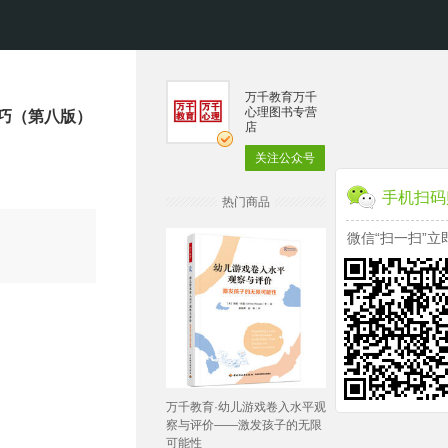
万千教育万千
心理图书专营
技巧（第八版）
店
关注公众号
手机扫码
热门商品
微信“扫一扫”立
万千教育·幼儿游戏卷入水平观
察与评价——激发孩子的无限
可能性