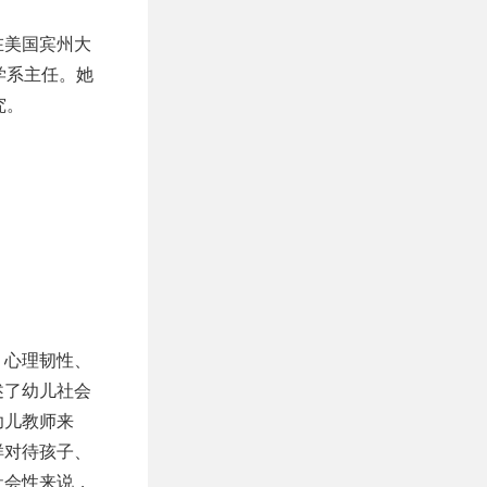
在美国宾州大
学系主任。她
究。
。
、心理韧性、
述了幼儿社会
幼儿教师来
样对待孩子、
社会性来说，