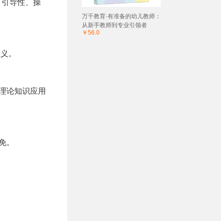
、引导性、操
万千教育·有准备的幼儿教师：
从新手教师到专业引领者
￥56.0
意义。
理论知识应用
免。