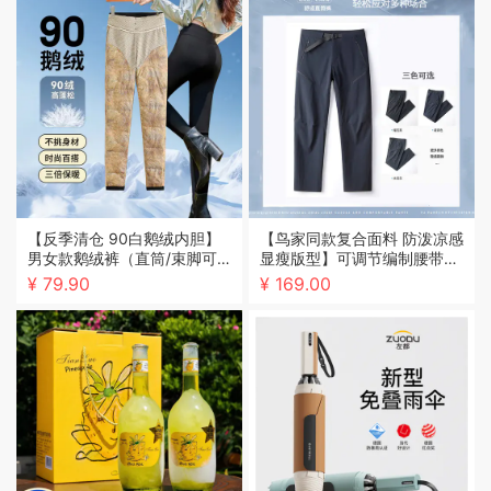
【反季清仓 90白鹅绒内胆】
【鸟家同款复合面料 防泼凉感
男女款鹅绒裤（直筒/束脚可
显瘦版型】可调节编制腰带工
选）
学休闲裤
¥ 79.90
¥ 169.00