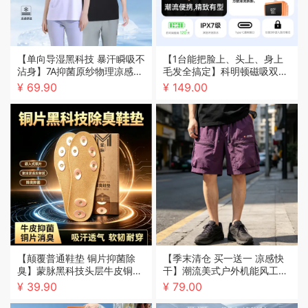
【单向导湿黑科技 暴汗瞬吸不
【1台能把脸上、头上、身上
沾身】7A抑菌原纱物理凉感防
毛发全搞定】科明顿磁吸双头
晒T恤
互换往复式5刀头剃须刀（80
¥ 69.90
¥ 149.00
00转/分钟+240万次切割/分
+马氏体精钢薄刃刀网）
【颠覆普通鞋垫 铜片抑菌除
【季末清仓 买一送一 凉感快
臭】蒙脉黑科技头层牛皮铜片
干】潮流美式户外机能风工装
专利鞋垫（专 利 号:ZL20253
短裤
¥ 39.90
¥ 79.00
0740956.4）