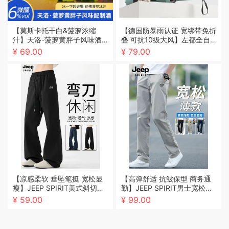
【莫斯卡托干白&菠萝浓缩
【德国防暴雨认证 宽绑带免折
汁】天洛-菠萝黄胖子风味酒
叠 可抗10级大风】左都全自
6%VOL 带手提礼盒赠海马刀
动一键开合反向不湿身雨伞
¥ 69.00
¥ 79.00
（收到货先开一瓶试喝，不满
意包退！）
【凉感柔软 垂坠笔挺 宽松显
【高弹舒适 抗皱保型 商务通
瘦】JEEP SPIRIT美式斜切微
勤】JEEP SPIRIT男士宽松直
喇工装裤
筒休闲裤
¥ 59.00
¥ 99.00