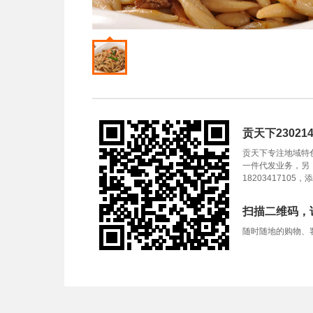
贡天下23021
贡天下专注地域特
一件代发业务，另
1820341710
扫描二维码，
随时随地的购物、客