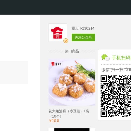
贡天下230214
关注公众号
热门商品
手机扫码
微信“扫一扫”立
花大姐油糕（枣豆馅）1袋
（10个）
￥10.0