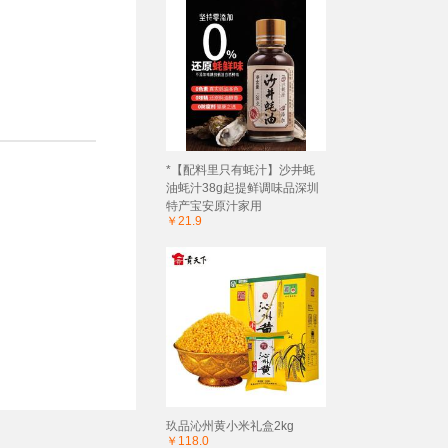
*【配料里只有蚝汁】沙井蚝
油蚝汁38g起提鲜调味品深圳
特产宝安原汁家用
￥21.9
玖品沁州黄小米礼盒2kg
￥118.0