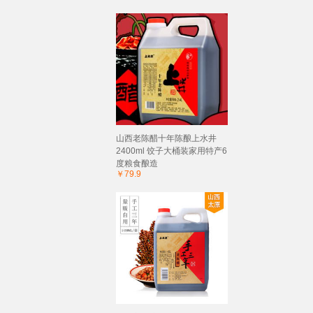
山西老陈醋十年陈酿上水井
2400ml 饺子大桶装家用特产6
度粮食酿造
￥79.9