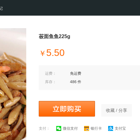
记
莜面鱼鱼225g
5.50
￥
运费：
免运费
库存：
486 件
收藏 / 分享
支付：
微信支付
银行卡
支付宝