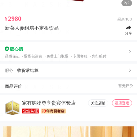
2/2
2980
¥
剩余
100
新葆人参组培不定根饮品
分享
品质保证
退货包运费
免费上门取退
专属客服
先行赔付
服务
收货后结算
商品评价
暂无评价
家有购物尊享贵宾体验店
关注店铺
进店逛逛