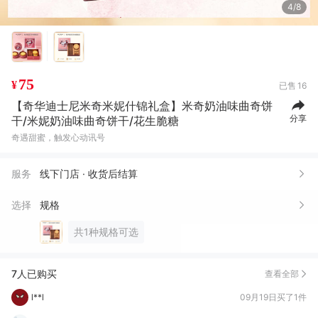
4/8
75
¥
已售
16
【奇华迪士尼米奇米妮什锦礼盒】米奇奶油味曲奇饼
分享
干/米妮奶油味曲奇饼干/花生脆糖
奇遇甜蜜，触发心动讯号
牛*
12月26日买了1件
琼*
11月11日买了1件
服务
线下门店 · 收货后结算
J***.
09月27日买了1件
选择
规格
l**l
09月19日买了1件
共1种规格可选
l**l
09月19日买了1件
7人已购买
查看全部
戴*
06月03日买了10件
戴*
06月03日买了10件