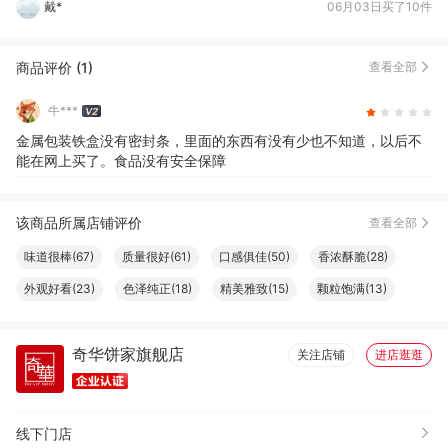
今**错
04月25日买了1件
商品评价 (1)
查看全部
牛***
金属包装铁盒没有密封条，里面的东西有没有少也不知道，以后不
能在网上买了。食品没有安全保障
该商品所属店铺评价
查看全部
味道很棒(67)
质量很好(61)
口感俱佳(50)
香浓酥脆(28)
外观好看(23)
色泽纯正(18)
精美雅致(15)
颗粒饱满(13)
松软可口(13)
很好看(11)
很划算(9)
新鲜味美(9)
奇华饼家旗舰店
营养丰富(8)
清香四溢(8)
清香软糯(8)
无油腻感(8)
关注店铺
进店逛逛
分量充足(7)
包装很好(6)
香辣十足(6)
大小合适(6)
清爽不腻(6)
味道鲜美(6)
干净纯正(6)
线下门店