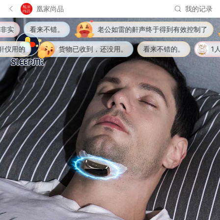
凰家尚品
我的记录
看来不错。
老公如雷的鼾声终于得到有效控制了
用的
货物已收到，还没用。
看来不错的。
1人正在