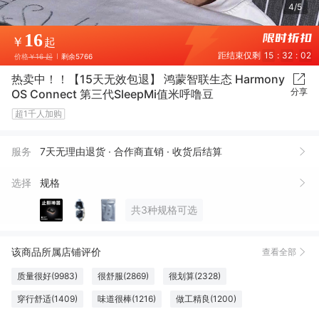
4/5
16
￥
起
距结束仅剩
15
:
32
:
01
价格
￥16 起
剩余5766
热卖中！！【15天无效包退】 鸿蒙智联生态 Harmony
分享
OS Connect 第三代SleepMi值米呼噜豆
超1千人加购
服务
7天无理由退货 · 合作商直销 · 收货后结算
选择
规格
共3种规格可选
该商品所属店铺评价
查看全部
质量很好(9983)
很舒服(2869)
很划算(2328)
穿行舒适(1409)
味道很棒(1216)
做工精良(1200)