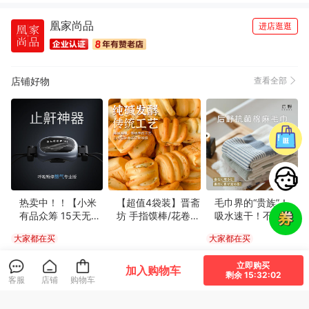
口感俱佳(1073)
色泽纯正(1053)
效果好(1006)
凰家尚品
柔软舒适(983)
方便(914)
清洁干净(785)
外观好看(758)
进店逛逛
性价比高(748)
大小合适(705)
很好看(660)
触感良好(601)
款式好看(597)
正品(587)
坚固耐用(531)
颜色正(528)
店铺好物
查看全部
设计一流(528)
非常透气(526)
物流很快(517)
精美雅致(499)
真材实料(495)
很暖和(475)
尺寸适宜(457)
方便实用(452)
尺码很准(364)
完美无瑕(363)
高端大气(360)
味道鲜美(355)
甘甜醇厚(351)
透气性好(332)
格外清爽(327)
清香四溢(315)
简约百搭(304)
体感舒适(294)
很显气质(289)
珍藏佳品(284)
热卖中！！【小米
【超值4袋装】晋斋
毛巾界的“贵族”！
有品众筹 15天无效
坊 手指馍棒/花卷
吸水速干！不发
易于使用(251)
包装很好(249)
新鲜味美(247)
包退】全新升级第
纯碱烤馍棒 酥脆可
臭！后野 棉麻毛巾
大家都在买
大家都在买
四代SleepMi值米
口 纯碱发酵 养护肠
柔软轻薄透气 自用
香浓酥脆(247)
分量充足(243)
优美详细(241)
呼噜豆
胃 500g/袋
送人皆宜 2条礼盒
69
39
39
¥
¥
.9
¥
.9
立即购买
厚度适中(231)
清爽不腻(221)
很有弹力(213)
装
加入购物车
剩余 15:32:01
客服
店铺
购物车
生活方便(200)
服务周到(197)
必备书籍(191)
款式时尚(173)