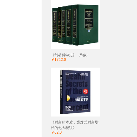
《剑桥科学史》（5卷）
￥1712.0
《财富的本质：爆炸式财富增
长的七大秘诀》
￥62.0