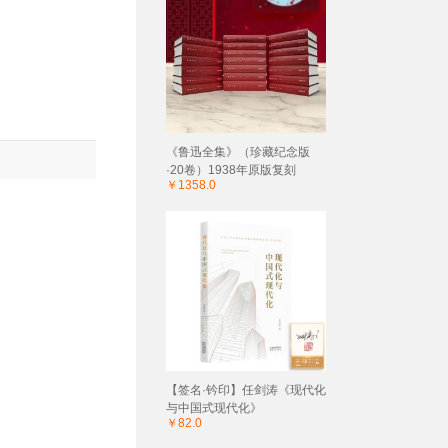
《鲁迅全集》（珍藏纪念版
·20卷）1938年原版复刻
￥1358.0
【签名·钤印】任剑涛《现代化
与中国式现代化》
￥82.0