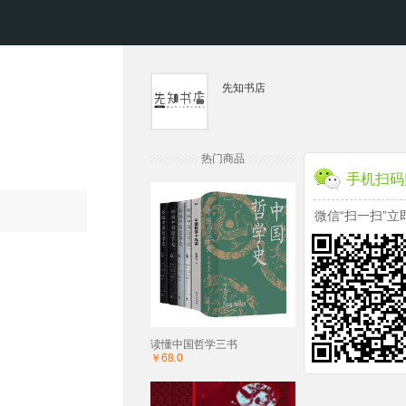
先知书店
热门商品
手机扫码
微信“扫一扫”立
读懂中国哲学三书
￥68.0