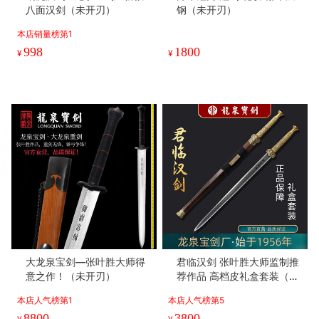
八面汉剑（未开刃）
钢（未开刃）
本店销量榜第1
998
1800
¥
¥
大龙泉宝剑—张叶胜大师得
君临汉剑 张叶胜大师监制推
意之作！（未开刃）
荐作品 高档皮礼盒套装（未
开刃）
本店人气榜第1
本店人气榜第5
8800
3800