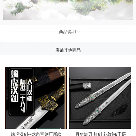
商品说明
店铺其他商品
螭虎汉剑--龙泉宝剑厂新款
月华短刃 短剑 花纹钢/千层