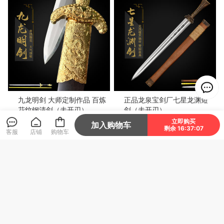
九龙明剑 大师定制作品 百炼
正品龙泉宝剑厂七星龙渊短
花纹钢清剑（未开刃）
剑（未开刃）
立即购买
加入购物车
剩余 16:37:05
12800
1800
¥
¥
客服
店铺
购物车