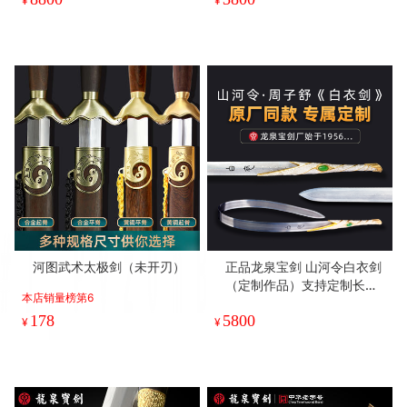
¥
¥
河图武术太极剑（未开刃）
正品龙泉宝剑 山河令白衣剑
（定制作品）支持定制长度
本店销量榜第6
（未开刃）
178
5800
¥
¥