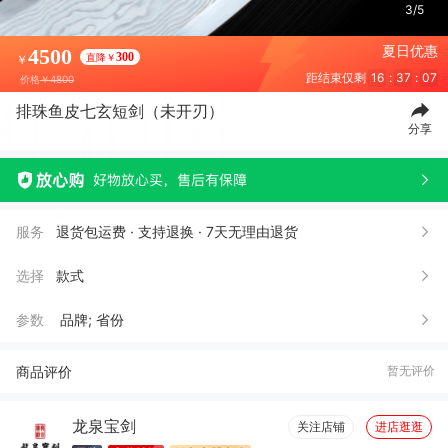
3/5
夏日优惠
4500
300
直降￥
￥
距结束仅剩
16
:
37
:
05
价格
￥4800
排珠鱼皮七玄短剑（未开刃）
分享
服务
退货包运费 · 支持退换 · 7天无理由退货
选择
款式
参数
品牌; 省份
商品评价
暂无评价
龙泉宝剑
关注店铺
进店逛逛