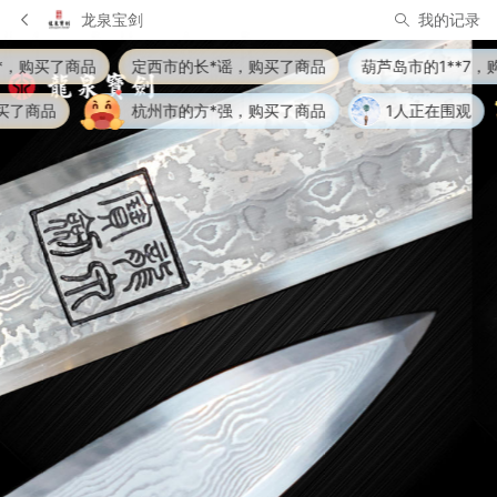
龙泉宝剑
我的记录
定西市的长*谣，购买了商品
葫芦岛市的1**7，购买了商品
杭州市的方*强，购买了商品
1人正在围观
定西市的