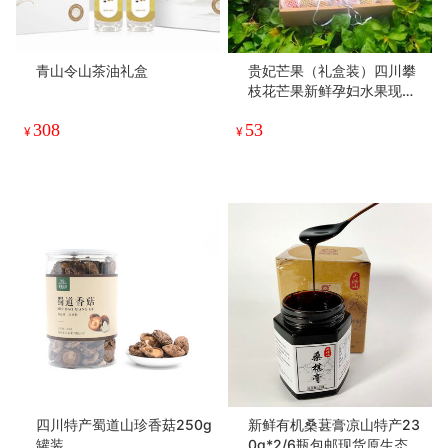
青山令山茶油礼盒
贵妃芒果（礼盒装）四川攀
枝花芒果新鲜孕妇水果现货
9斤包邮贵妃芒果
308
53
¥
¥
四川特产蜀道山珍香菇250g
新鲜有机桑葚膏凉山特产23
罐装
0g*2/6瓶包邮现货原生态桑