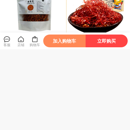
加入购物车
立即购买
光雾四宝虫草花100g
老廖家灯影牛肉100g
客服
店铺
购物车
29
28
¥
¥
进店逛逛
店铺主页
个人中心
店铺信息
有赞提供技术支持