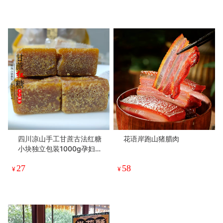
四川凉山手工甘蔗古法红糖
花语岸跑山猪腊肉
小块独立包装1000g孕妇月
子红糖原味
27
58
¥
¥