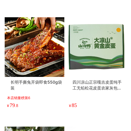
长明手撕兔开袋即食550g袋
四川凉山正宗嘎吉皮蛋纯手
装
工无铅松花皮蛋农家灰包溏
心蛋30枚装
本店销量榜第6
79
85
¥
.8
¥