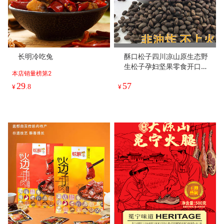
长明冷吃兔
酥口松子四川凉山原生态野
生松子孕妇坚果零食开口松
本店销量榜第2
子1/3/5斤
29
57
¥
.8
¥