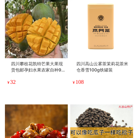
四川攀枝花凯特芒果大果现
四川高山云雾茶茉莉花茶米
货包邮孕妇水果农家自种9
仓香雪100g铁罐装
斤彩箱装
32
108
¥
¥