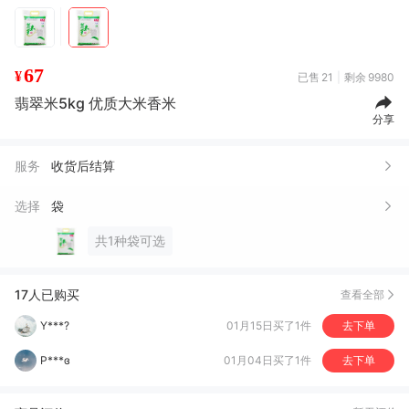
67
¥
已售
21
剩余
9980
翡翠米5kg 优质大米香米
分享
服务
收货后结算
老*凳
04月15日买了1件
去下单
选择
袋
冯*士
01月26日买了4件
去下单
共1种袋可选
Y***?
01月15日买了1件
去下单
P***ɞ
01月04日买了1件
去下单
17人已购买
查看全部
赵*国
05月24日买了1件
去下单
軍*
05月08日买了1件
去下单
招*猫
05月04日买了1件
去下单