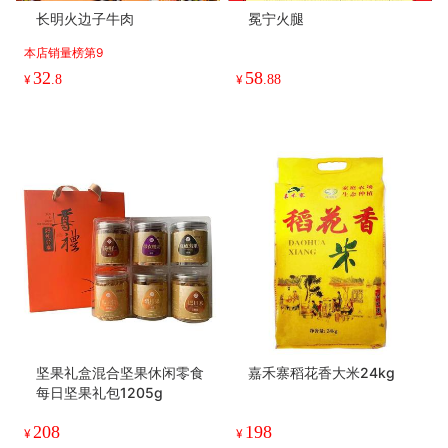
长明火边子牛肉
冕宁火腿
本店销量榜第9
32
58
¥
.8
¥
.88
坚果礼盒混合坚果休闲零食
嘉禾寨稻花香大米24kg
每日坚果礼包1205g
208
198
¥
¥