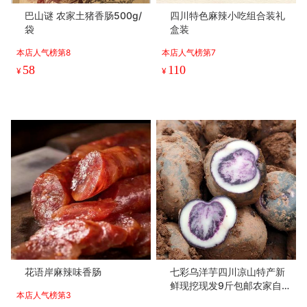
巴山谜 农家土猪香肠500g/
四川特色麻辣小吃组合装礼
袋
盒装
本店人气榜第8
本店人气榜第7
58
110
¥
¥
花语岸麻辣味香肠
七彩乌洋芋四川凉山特产新
鲜现挖现发9斤包邮农家自
本店人气榜第3
种马铃薯迷你高山小土豆