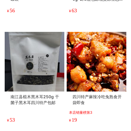
葚干原浆礼盒
56
63
¥
¥
南江县椴木黑木耳250g 干
四川特产麻辣冷吃兔熟食开
菌子黑木耳四川特产包邮
袋即食
本店销量榜第3
53
19
¥
¥