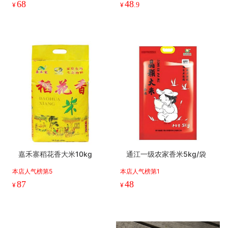
68
48
¥
¥
.9
嘉禾寨稻花香大米10kg
通江一级农家香米5kg/袋
本店人气榜第5
本店人气榜第1
87
48
¥
¥