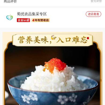
商品评价
暂无评价
何*政
02月17日买了1件
去下单
蜀优农品集采专区
阿*
02月12日买了1件
去下单
进店逛逛
游*
02月03日买了2件
去下单