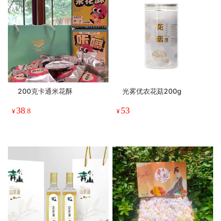
200克卡通米花酥
光雾优农花菇200g
38
53
¥
.8
¥