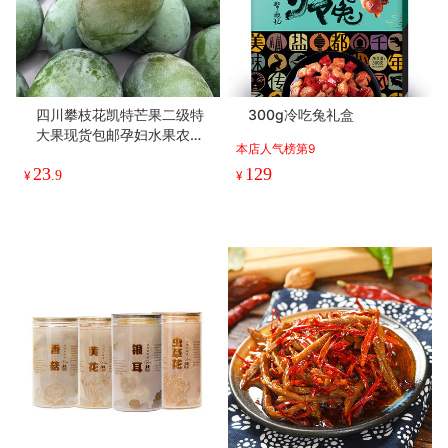
四川攀枝花凯特芒果二级特
300g冷吃兔礼盒
大果现货包邮孕妇水果农家
本店人气榜第9
自种9斤装
23
129
¥
.9
¥