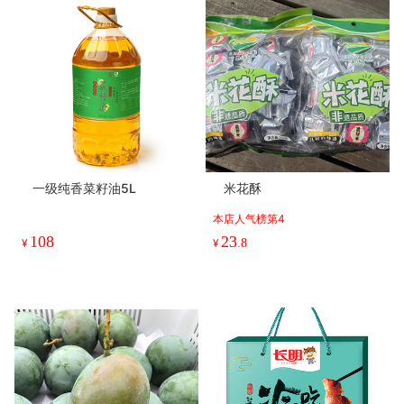
一级纯香菜籽油5L
米花酥
本店人气榜第4
108
23
¥
¥
.8