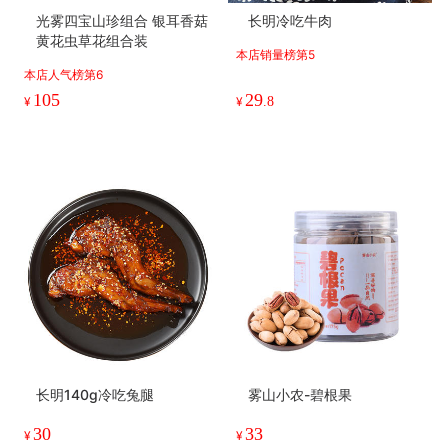
光雾四宝山珍组合 银耳香菇
长明冷吃牛肉
黄花虫草花组合装
本店销量榜第5
本店人气榜第6
105
29
¥
¥
.8
长明140g冷吃兔腿
雾山小农-碧根果
30
33
¥
¥