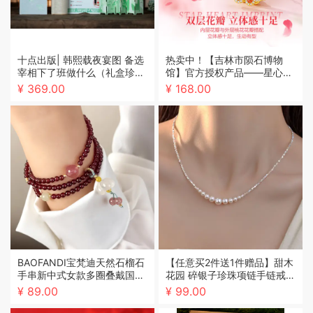
十点出版| 韩熙载夜宴图 备选
热卖中！【吉林市陨石博物
宰相下了班做什么（礼盒珍藏
馆】官方授权产品——星心相
版）“一画一书”让收藏者读懂
印·陨石项链
¥ 369.00
¥ 168.00
画作背后的南唐风云、礼制服
饰与艺术美学
BAOFANDI宝梵迪天然石榴石
【任意买2件送1件赠品】甜木
手串新中式女款多圈叠戴国风
花园 碎银子珍珠项链手链戒指
福牌百搭玛瑙系列手链BF
系列
¥ 89.00
¥ 99.00