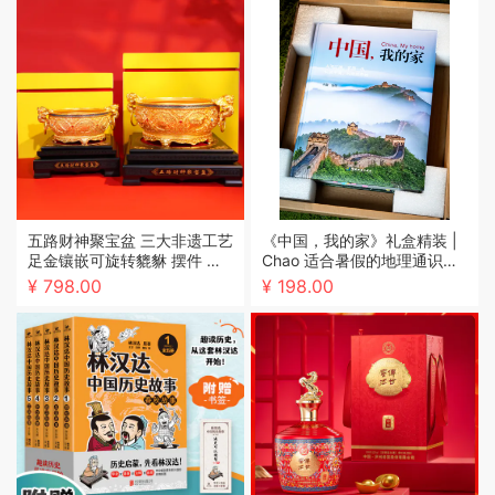
五路财神聚宝盆 三大非遗工艺
《中国，我的家》礼盒精装 |
足金镶嵌可旋转貔貅 摆件 限
Chao 适合暑假的地理通识百
量收藏款 开业乔迁礼品
科，专家团倾力打造，700
¥ 798.00
¥ 198.00
+震撼实图，比纪录片还精
彩，有趣好读，一读就上瘾