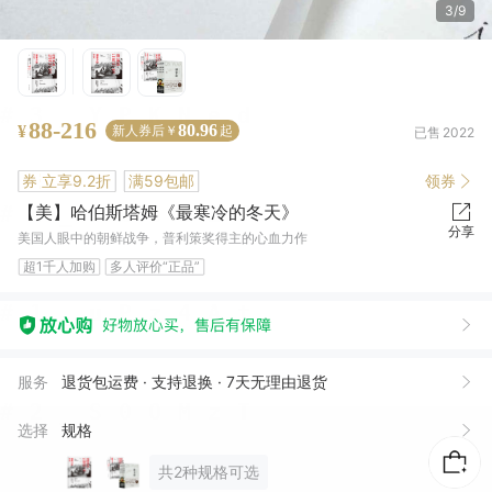
4/9
88-216
80.96
¥
新人券后￥
起
已售
2022
券
立享9.2折
满59包邮
领券
【美】哈伯斯塔姆《最寒冷的冬天》
分享
美国人眼中的朝鲜战争，普利策奖得主的心血力作
超1千人加购
多人评价“正品”
幸**湾
05月05日买了1件
去下单
笑*
04月18日买了1件
去下单
服务
退货包运费 · 支持退换 · 7天无理由退货
皆**喜
09月16日买了1件
去下单
选择
规格
宇**冠
09月16日买了1件
去下单
共2种规格可选
六*星
09月16日买了1件
去下单