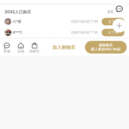
X***
09月16日买了1件
去下单
2032人已购买
查看全部
东***）
09月16日买了1件
去下单
维*
09月15日买了1件
去下单
G*
08月27日买了1件
去下单
领券购买
加入购物车
商品评价 (54)
查看全部
新人券后¥80.96起
客服
店铺
购物车
林*虹
07月17日买了1件
去下单
正品
坚固耐用
结实牢固
设计一流
质量很好
必备书籍
沈***
正版，正版，坚固耐用，设计一流，结实牢固
三**虫
正版，坚固耐用，设计一流，结实牢固
该商品所属店铺评价
查看全部
正品(1573)
质量很好(982)
坚固耐用(702)
结实牢固(266)